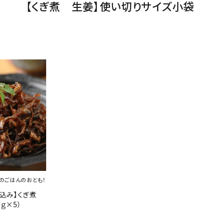
【くぎ煮 生姜】使い切りサイズ小袋
のごはんのおとも！
料込み】くぎ煮
ｇ×5）