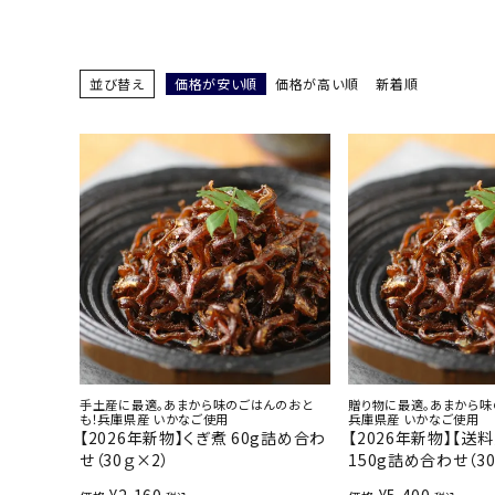
お酒別オススメ
価格別
並び替え
価格が安い順
価格が高い順
新着順
お問い合わせ
ご利用ガイド
直営店
手土産に最適。あまから味のごはんのおと
贈り物に最適。あまから味
も！兵庫県産 いかなご使用
兵庫県産 いかなご使用
【2026年新物】くぎ煮 60g詰め合わ
【2026年新物】【送
せ（30ｇ×2）
150g詰め合わせ（30
¥
2,160
¥
5,400