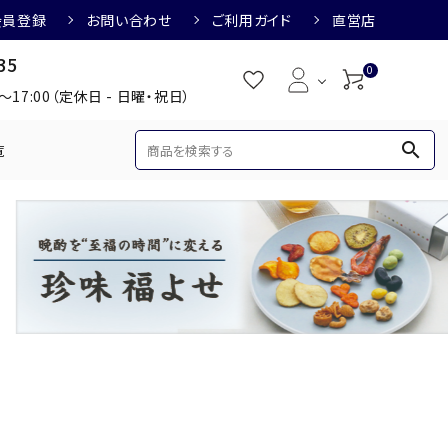
会員登録
お問い合わせ
ご利用ガイド
直営店
35
0
0～17:00（定休日 - 日曜・祝日）
search
覧
め
焼酎におすすめ
3,000円
3,001円～4,000円
すめ
梅酒におすすめ