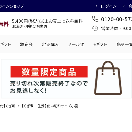
ラインショップ
ログイン
0120-00-57
5,400円(税込)以上お買上で送料無料
無料
北海道・沖縄は対象外
営業時間 - 9:0
ギフト
頒布会
定期購入
メール便
eギフト
商品一
ワインにおすすめ
日本酒におすす
肉製品
乳製品
かわきもの
0円
501円～1,000円
1,001円～2,000円
2,001円～
丸う
手提げ袋
,000円
5,001円～
チューハイにおすすめ
マッコリにおす
付】くぎ煮
【くぎ煮 生姜】使い切りサイズ小袋