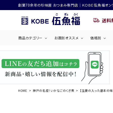
創業70余年の珍味屋 おつまみ専門店│ＫＯＢＥ伍魚福オン
送料
商品カテゴリー
お酒別オススメ
価格別
ビールにおすすめ
search
くぎ煮
海産物
～50
ACCOUNT MENU
ようこそ ゲスト 様
シリーズ
佃煮・ごはんのおとも
4,001円～5
ハイボールにおすすめ
HOME
神戸の名産！いかなごのくぎ煮
【生姜の入った基本の味
ログイン
会員登録
商品カテゴリー