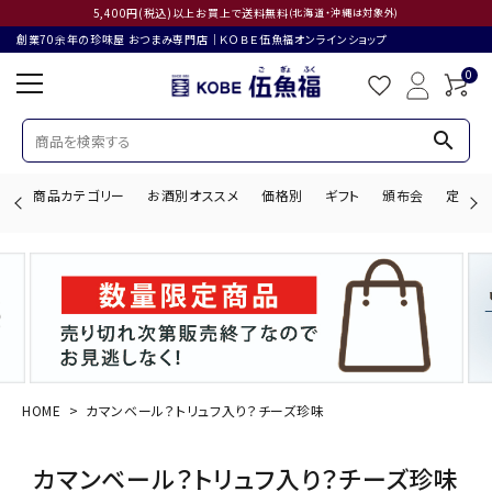
5,400円(税込)以上お買上で送料無料
(北海道・沖縄は対象外)
創業70余年の珍味屋 おつまみ専門店│ＫＯＢＥ伍魚福オンラインショップ
0
search
商品カテゴリー
お酒別オススメ
価格別
ギフト
頒布会
定期購
search
ACCOUNT MENU
ようこそ ゲスト 様
HOME
カマンベール？トリュフ入り？チーズ珍味
ログイン
会員登録
カマンベール？トリュフ入り？チーズ珍味