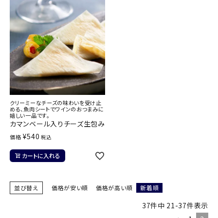
クリーミーなチーズの味わいを受け止
める、魚肉シートでワインのおつまみに
嬉しい一品です。
カマンベール入りチーズ生包み
¥
540
価格
税込
カートに入れる
並び替え
価格が安い順
価格が高い順
新着順
37
件中
21
-
37
件表示