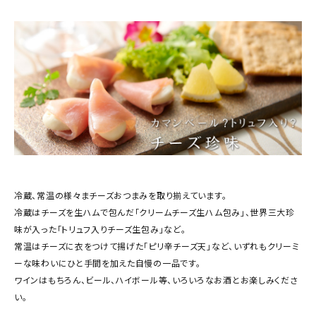
商品カテゴリー
お酒別オススメ
価格別
お問い合わせ
ご利用ガイド
直営店
冷蔵、常温の様々まチーズおつまみを取り揃えています。
冷蔵はチーズを生ハムで包んだ「クリームチーズ生ハム包み」、世界三大珍
味が入った「トリュフ入りチーズ生包み」など。
常温はチーズに衣をつけて揚げた「ピリ辛チーズ天」など、いずれもクリーミ
ーな味わいにひと手間を加えた自慢の一品です。
ワインはもちろん、ビール、ハイボール等、いろいろなお酒とお楽しみくださ
い。