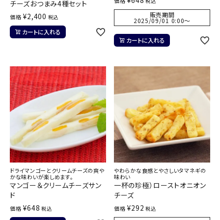
¥
648
価格
税込
チーズおつまみ4種セット
販売期間
¥
2,400
価格
税込
2025/09/01 0:00
〜
カートに入れる
カートに入れる
ドライマンゴーとクリームチーズの爽や
やわらかな食感とやさしいタマネギの
かな味わいが楽しめます。
味わい
マンゴー＆クリームチーズサン
一杯の珍極）ローストオニオン
ド
チーズ
¥
648
¥
292
価格
価格
税込
税込