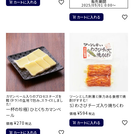
販売期間
カートに入れる
2025/09/01 0:00
〜
カートに入れる
カマンベール入りのプロセスチーズを
ツーンとした刺激と弾力ある食感で焼
鱈（タラ）の生地で包み、スライスしまし
酎がすすむ！
た！
Ｓ）わさびチーズ入り焼ちくわ
一杯の珍極）ひとくちカマンベ
¥
594
価格
税込
ール
¥
270
カートに入れる
価格
税込
カートに入れる