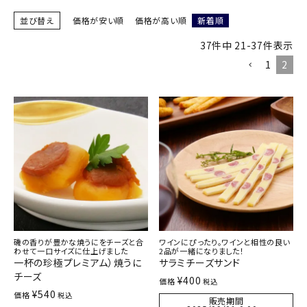
並び替え
価格が安い順
価格が高い順
新着順
37
件中
21
-
37
件表示
1
2
磯の香りが豊かな焼うにをチーズと合
ワインにぴったり。ワインと相性の良い
わせて一口サイズに仕上げました
2品が一緒になりました！
一杯の珍極プレミアム）焼うに
サラミチーズサンド
チーズ
¥
400
価格
税込
¥
540
価格
税込
販売期間