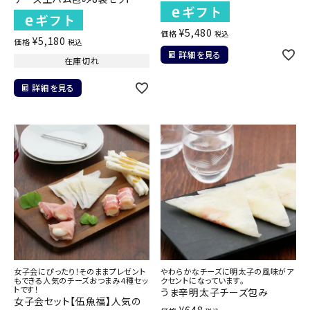
¥
5,480
価格
税込
¥
5,180
価格
税込
詳細を見る
在庫切れ
詳細を見る
女子会にぴったり！そのままプレゼント
やわらかなチーズに明太子の風味がア
もできる人気のチーズおつまみ４種セッ
クセントになっています。
トです！
うま辛明太子チーズ包み
女子会セット【伍魚福】人気の