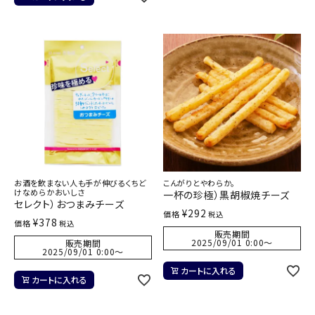
お酒を飲まない人も手が伸びるくちど
こんがりとやわらか。
けなめらかおいしさ
一杯の珍極）黒胡椒焼チーズ
セレクト）おつまみチーズ
¥
292
価格
税込
¥
378
価格
税込
販売期間
2025/09/01 0:00
〜
販売期間
2025/09/01 0:00
〜
カートに入れる
カートに入れる