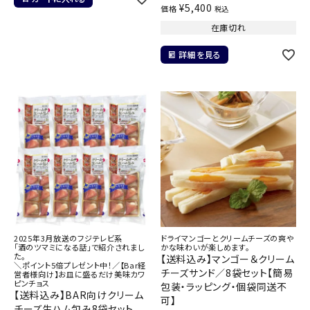
¥
5,400
価格
税込
在庫切れ
詳細を見る
2025年3月放送のフジテレビ系
ドライマンゴーとクリームチーズの爽や
「酒のツマミになる話」で紹介されまし
かな味わいが楽しめます。
た。
【送料込み】マンゴー＆クリーム
＼ポイント5倍プレゼント中！／【Bar経
チーズサンド／8袋セット【簡易
営者様向け】お皿に盛るだけ美味カワ
ピンチョス
包装・ラッピング・個袋同送不
【送料込み】BAR向けクリーム
可】
チーズ生ハム包み8袋セット