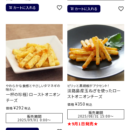
カートに入れる
カートに入れる
やわらかな食感とやさしいタマネギの
ピリッと黒胡椒がアクセント！
味わい
淡路島産玉ねぎを使ったロー
一杯の珍極）ローストオニオン
ストオニオンチーズ
チーズ
¥
350
価格
税込
¥
292
価格
税込
販売期間
2025/08/31 15:00
〜
販売期間
2025/09/01 0:00
〜
★9月1日発売★