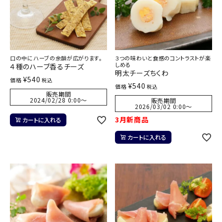
口の中にハーブの余韻が広がります。
３つの味わいと食感のコントラストが楽
しめる
４種のハーブ香るチーズ
明太チーズちくわ
¥
540
価格
税込
¥
540
価格
税込
販売期間
2024/02/28 0:00
〜
販売期間
2026/03/02 0:00
〜
3月新商品
カートに入れる
カートに入れる