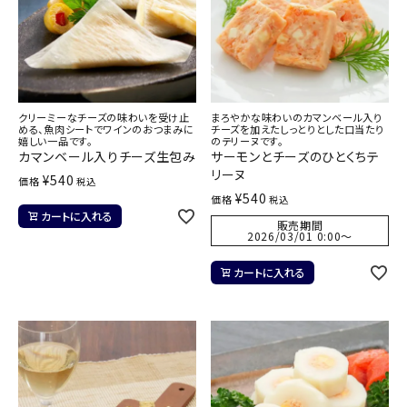
クリーミーなチーズの味わいを受け止
まろやかな味わいのカマンベール入り
める、魚肉シートでワインのおつまみに
チーズを加えたしっとりとした口当たり
嬉しい一品です。
のテリーヌです。
カマンベール入りチーズ生包み
サーモンとチーズのひとくちテ
リーヌ
¥
540
価格
税込
¥
540
価格
税込
カートに入れる
販売期間
2026/03/01 0:00
〜
カートに入れる