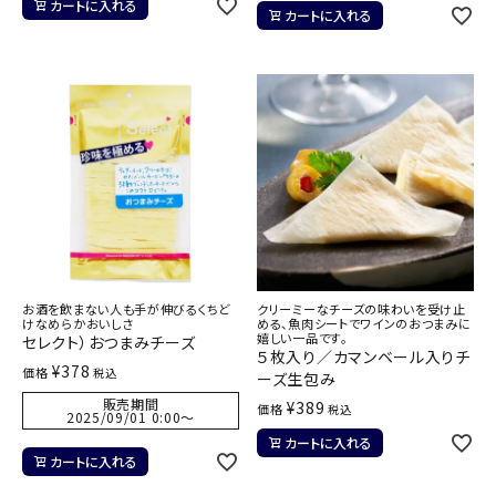
カートに入れる
カートに入れる
お酒を飲まない人も手が伸びるくちど
クリーミーなチーズの味わいを受け止
けなめらかおいしさ
める、魚肉シートでワインのおつまみに
嬉しい一品です。
セレクト）おつまみチーズ
５枚入り／カマンベール入りチ
¥
378
価格
税込
ーズ生包み
販売期間
¥
389
価格
税込
2025/09/01 0:00
〜
カートに入れる
カートに入れる