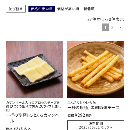
並び替え
価格が安い順
価格が高い順
新着順
37
件中
1
-
20
件表示
1
2
カマンベール入りのプロセスチーズを
こんがりとやわらか。
鱈（タラ）の生地で包み、スライスしまし
一杯の珍極）黒胡椒焼チーズ
た！
一杯の珍極）ひとくちカマンベ
¥
292
価格
税込
ール
販売期間
2025/09/01 0:00
〜
¥
270
価格
税込