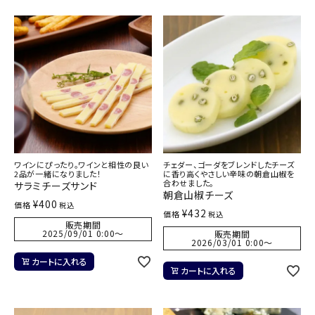
ワインにぴったり。ワインと相性の良い
チェダー、ゴーダをブレンドしたチーズ
2品が一緒になりました！
に香り高くやさしい辛味の朝倉山椒を
合わせました。
サラミチーズサンド
朝倉山椒チーズ
¥
400
価格
税込
¥
432
価格
税込
販売期間
2025/09/01 0:00
〜
販売期間
2026/03/01 0:00
〜
カートに入れる
カートに入れる