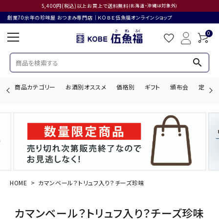
5,400円(税込)以上お買上で送料無料
(北海道・沖縄は対象外)
創業70余年の珍味屋 おつまみ専門店│ＫＯＢＥ伍魚福オンラインショップ
0
search
商品カテゴリー
お酒別オススメ
価格別
ギフト
頒布会
定期購
search
ACCOUNT MENU
ようこそ ゲスト 様
HOME
カマンベール？トリュフ入り？チーズ珍味
ログイン
会員登録
カマンベール？トリュフ入り？チーズ珍味