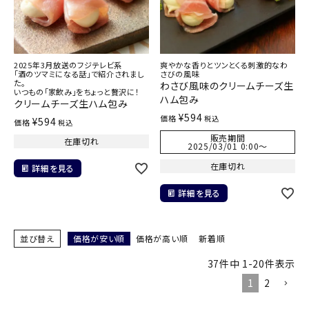
2025年3月放送のフジテレビ系
爽やかな香りとツンとくる刺激的なわ
「酒のツマミになる話」で紹介されまし
さびの風味
た。
わさび風味のクリームチーズ生
いつもの「家飲み」をちょっと贅沢に！
ハム包み
クリームチーズ生ハム包み
¥
594
価格
税込
¥
594
価格
税込
販売期間
在庫切れ
2025/03/01 0:00
〜
在庫切れ
詳細を見る
詳細を見る
並び替え
価格が安い順
価格が高い順
新着順
37
件中
1
-
20
件表示
1
2