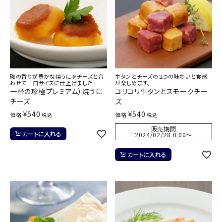
磯の香りが豊かな焼うにをチーズと合
牛タンとチーズの２つの味わいと食感
わせて一口サイズに仕上げました
が楽しめます。
一杯の珍極プレミアム）焼うに
コリコリ牛タンとスモークチー
チーズ
ズ
¥
540
¥
540
価格
価格
税込
税込
販売期間
カートに入れる
2024/02/28 0:00
〜
カートに入れる