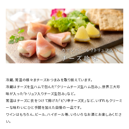
商品カテゴリー
お酒別オススメ
価格別
お問い合わせ
ご利用ガイド
直営店
冷蔵、常温の様々まチーズおつまみを取り揃えています。
冷蔵はチーズを生ハムで包んだ「クリームチーズ生ハム包み」、世界三大珍
味が入った「トリュフ入りチーズ生包み」など。
常温はチーズに衣をつけて揚げた「ピリ辛チーズ天」など、いずれもクリーミ
ーな味わいにひと手間を加えた自慢の一品です。
ワインはもちろん、ビール、ハイボール等、いろいろなお酒とお楽しみくださ
い。