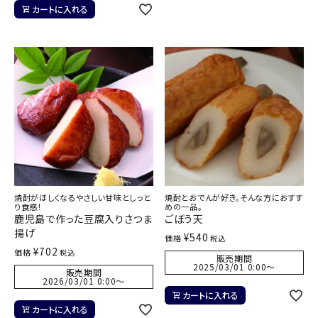
カートに入れる
焼酎がほしくなるやさしい甘味としっと
焼酎とおでんが好き。そんな方におすす
り食感！
めの一品。
鹿児島で作った豆腐入りさつま
ごぼう天
揚げ
¥
540
価格
税込
¥
702
価格
税込
販売期間
2025/03/01 0:00
〜
販売期間
2026/03/01 0:00
〜
カートに入れる
カートに入れる