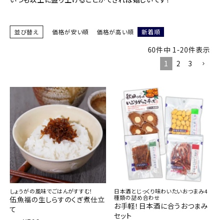
並び替え
価格が安い順
価格が高い順
新着順
60
件中
1
-
20
件表示
1
2
3
しょうがの風味でごはんがすすむ！
日本酒とじっくり味わいたいおつまみ4
種類の詰め合わせ
伍魚福の生しらすのくぎ煮仕立
お手軽！日本酒に合うおつまみ
て
セット