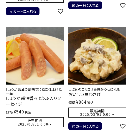
カートに入れる
カートに入れる
しょうが醤油の風味で和風に仕上げた
つぶ貝のコリコリ食感がクセになる
一品
おいしい貝わさび
しょうが醤油香るとうふ入りソ
¥
864
価格
税込
ーセイジ
販売期間
¥
540
価格
税込
2025/03/01 0:00
〜
販売期間
2025/03/01 0:00
〜
カートに入れる