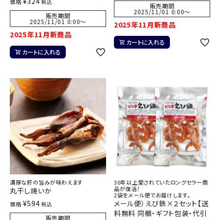
¥
324
価格
税込
販売期間
2025/11/01 0:00
〜
販売期間
2025/11/01 0:00
〜
2025年11月新商品
2025年11月新商品
カートに入れる
カートに入れる
濃厚な肝の旨みが味わえます
30年以上愛されていたロングセラー商
品が復活！
丸干し焼いか
2袋をメール便でお届けします。
¥
594
メール便）えび鉄×２セット【送
価格
税込
料無料 同梱・ギフト包装・代引
販売期間