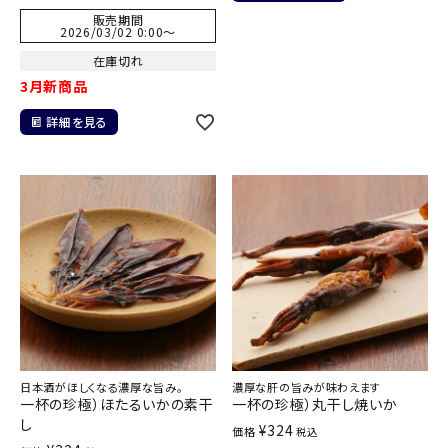
販売期間
2026/03/02 0:00
〜
在庫切れ
3月新商品
詳細を見る
日本酒がほしくなる濃厚な旨み。
濃厚な肝の旨みが味わえます
一杯の珍極）ほたるいかの素干
一杯の珍極）丸干し焼いか
し
¥
324
価格
税込