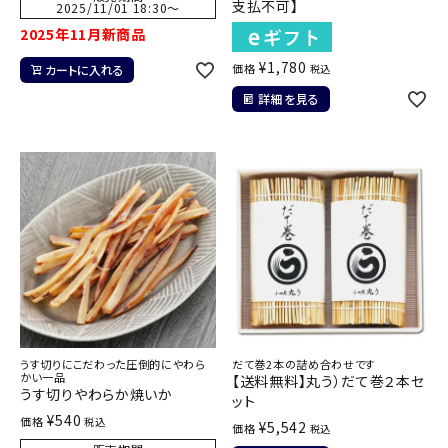
支払不可】
2025/11/01 18:30
〜
2025年11月新商品
¥
1,780
価格
カートに入れる
税込
詳細を見る
うす切りにこだわった圧倒的にやわら
だて巻2本の詰め合わせです
かい一品
【送料無料】丸う）だて巻２本セ
うす切りやわらか焼いか
ット
¥
540
価格
税込
¥
5,542
価格
税込