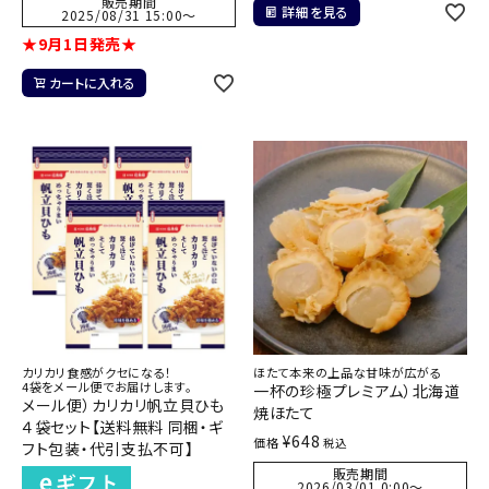
販売期間
詳細を見る
2025/08/31 15:00
〜
★9月1日発売★
カートに入れる
カリカリ食感がクセになる！
ほたて本来の上品な甘味が広がる
4袋をメール便でお届けします。
一杯の珍極プレミアム）北海道
メール便）カリカリ帆立貝ひも
焼ほたて
４袋セット【送料無料 同梱・ギ
¥
648
価格
税込
フト包装・代引支払不可】
販売期間
2026/03/01 0:00
〜