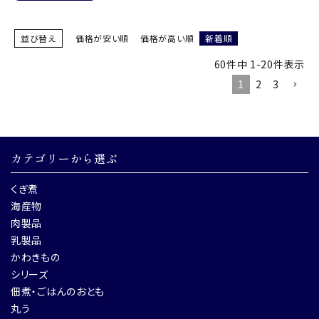
並び替え
価格が安い順
価格が高い順
新着順
60
件中
1
-
20
件表示
1
2
3
カテゴリーから選ぶ
くぎ煮
海産物
肉製品
乳製品
かわきもの
シリーズ
佃煮・ごはんのおとも
丸う