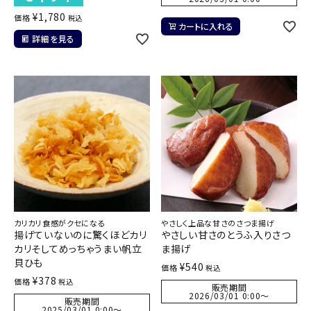
¥
1,780
価格
税込
カートに入れる
詳細を見る
カリカリ食感がクセになる
やさしく上品な甘さのさつま揚げ
揚げていないのに驚くほどカリ
やさしい甘さのとうふ入りさつ
カリそしてめっちゃうまい帆立
ま揚げ
貝ひも
¥
540
価格
税込
¥
378
価格
税込
販売期間
2026/03/01 0:00
〜
販売期間
2025/03/01 0:00
〜