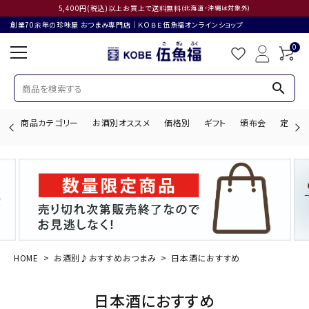
5,400円(税込)以上お買上で送料無料
(北海道・沖縄は対象外)
創業70余年の珍味屋 おつまみ専門店│ＫＯＢＥ伍魚福オンラインショップ
0
search
商品カテゴリー
お酒別オススメ
価格別
ギフト
頒布会
定期購
search
ACCOUNT MENU
ようこそ ゲスト 様
HOME
お酒別♪おすすめおつまみ
日本酒におすすめ
ログイン
会員登録
日本酒におすすめ