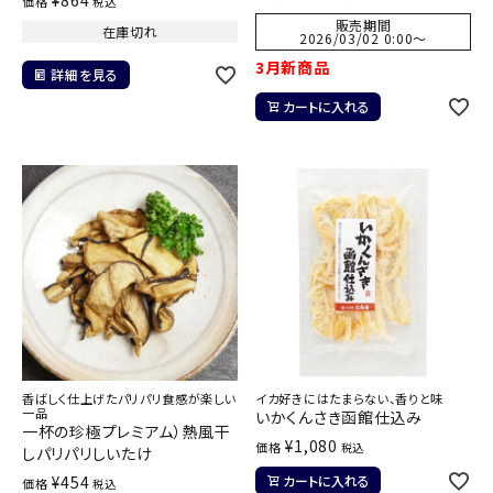
価格
税込
販売期間
在庫切れ
2026/03/02 0:00
〜
3月新商品
詳細を見る
カートに入れる
香ばしく仕上げたパリパリ食感が楽しい
イカ好きにはたまらない、香りと味
一品
いかくんさき函館仕込み
一杯の珍極プレミアム）熱風干
¥
1,080
価格
税込
しパリパリしいたけ
¥
454
カートに入れる
価格
税込