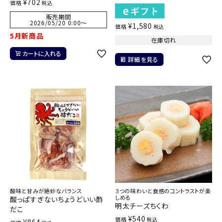
¥
702
価格
税込
販売期間
2026/05/20 0:00
〜
¥
1,580
価格
税込
5月新商品
在庫切れ
カートに入れる
詳細を見る
酸味と甘みが絶妙なバランス
３つの味わいと食感のコントラストが楽
しめる
酸っぱすぎないちょうどいい酢
明太チーズちくわ
だこ
¥
540
価格
税込
¥
864