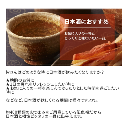
商品カテゴリー
お酒別オススメ
価格別
お問い合わせ
ご利用ガイド
皆さんはどのような時に日本酒が飲みたくなりますか？
直営店
★晩酌のお供に
★1日の疲れをリフレッシュしたい時に
★お気に入りの一杯を楽しんでゆったりとした時間を過ごしたい
時に
などなど、日本酒が欲しくなる瞬間は様々ですよね。
約400種類のおつまみをご用意している伍魚福だから
日本酒と相性ピッタリの一品に出会えます。