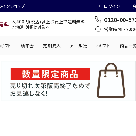
ラインショップ
ログイン
0120-00-57
5,400円(税込)以上お買上で送料無料
無料
北海道・沖縄は対象外
営業時間 - 9:0
ギフト
頒布会
定期購入
メール便
eギフト
商品一
ワインにおすすめ
日本酒におすす
肉製品
乳製品
かわきもの
0円
501円～1,000円
1,001円～2,000円
2,001円～
丸う
手提げ袋
,000円
5,001円～
チューハイにおすすめ
マッコリにおす