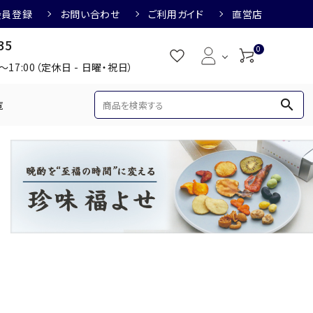
会員登録
お問い合わせ
ご利用ガイド
直営店
35
0
0～17:00（定休日 - 日曜・祝日）
search
覧
め
焼酎におすすめ
3,000円
3,001円～4,000円
すめ
梅酒におすすめ