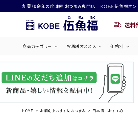
創業70余年の珍味屋 おつまみ専門店│ＫＯＢＥ伍魚福オン
送料
商品カテゴリー
お酒別オススメ
価格別
ビールにおすすめ
search
くぎ煮
海産物
～50
ACCOUNT MENU
ようこそ ゲスト 様
シリーズ
佃煮・ごはんのおとも
4,001円～5
ハイボールにおすすめ
HOME
お酒別♪おすすめおつまみ
日本酒におすすめ
ログイン
会員登録
商品カテゴリー