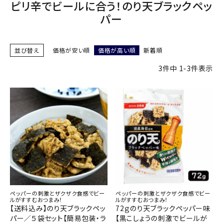
ピリ辛でビールに合う！のり天ブラックペッ
商品カテゴリー
パー
お酒別オススメ
並び替え
価格が安い順
価格が高い順
新着順
価格別
3
件中
1
-
3
件表示
お問い合わせ
ご利用ガイド
直営店
ペッパーの刺激とザクザク食感でビー
ペッパーの刺激とザクザク食感でビー
ルがすすむおつまみ！
ルがすすむおつまみ！
【送料込み】のり天ブラックペッ
72ｇのり天ブラックペッパー味
パー／５袋セット【簡易包装・ラ
【黒こしょうの刺激でビールが