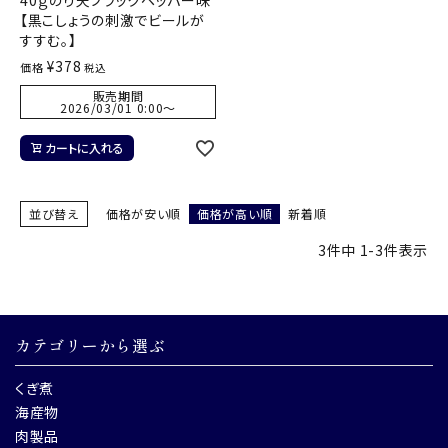
【黒こしょうの刺激でビールが
すすむ。】
¥
378
価格
税込
販売期間
2026/03/01 0:00
〜
カートに入れる
並び替え
価格が安い順
価格が高い順
新着順
3
件中
1
-
3
件表示
カテゴリーから選ぶ
くぎ煮
海産物
肉製品