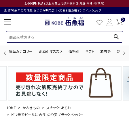
5,400円(税込)以上お買上で送料無料
(北海道・沖縄は対象外)
創業70余年の珍味屋 おつまみ専門店│ＫＯＢＥ伍魚福オンラインショップ
0
search
商品カテゴリー
お酒別オススメ
価格別
ギフト
頒布会
定期購
search
ACCOUNT MENU
ようこそ ゲスト 様
HOME
かわきもの
スナック・あられ
ピリ辛でビールに合う！のり天ブラックペッパー
ログイン
会員登録