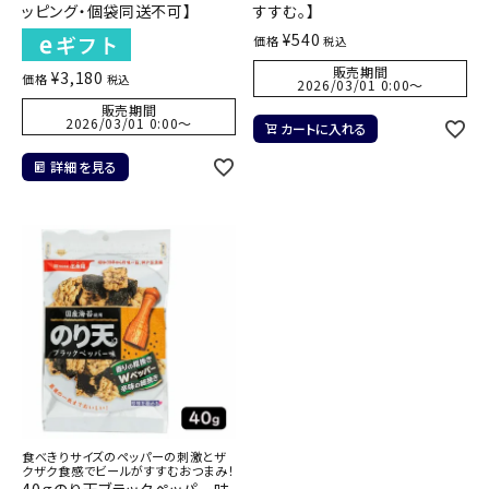
ッピング・個袋同送不可】
すすむ。】
¥
540
価格
税込
販売期間
¥
3,180
価格
税込
2026/03/01 0:00
〜
販売期間
2026/03/01 0:00
〜
カートに入れる
詳細を見る
食べきりサイズのペッパーの刺激とザ
クザク食感でビールがすすむおつまみ！
40ｇのり天ブラックペッパー味