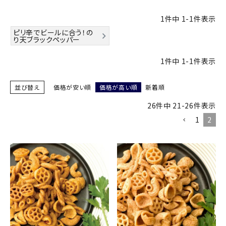
商品カテゴリー
1
件中
1
-
1
件表示
ピリ辛でビールに合う！の
お酒別オススメ
り天ブラックペッパー
価格別
1
件中
1
-
1
件表示
お問い合わせ
並び替え
価格が安い順
価格が高い順
新着順
26
件中
21
-
26
件表示
ご利用ガイド
1
2
直営店