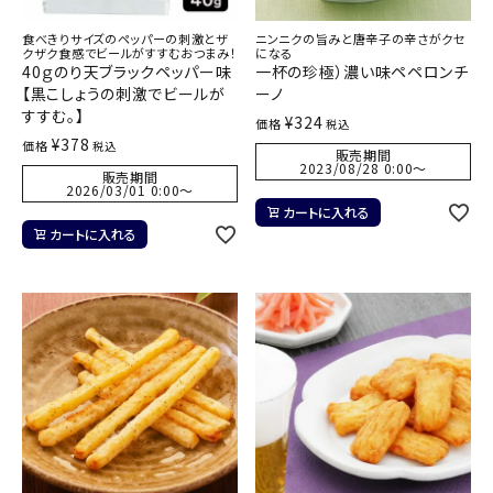
食べきりサイズのペッパーの刺激とザ
ニンニクの旨みと唐辛子の辛さがクセ
クザク食感でビールがすすむおつまみ！
になる
40ｇのり天ブラックペッパー味
一杯の珍極）濃い味ペペロンチ
【黒こしょうの刺激でビールが
ーノ
すすむ。】
¥
324
価格
税込
¥
378
価格
税込
販売期間
2023/08/28 0:00
〜
販売期間
2026/03/01 0:00
〜
カートに入れる
カートに入れる