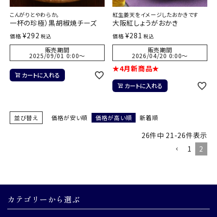
こんがりとやわらか。
紅生姜天をイメージしたおかきです
一杯の珍極）黒胡椒焼チーズ
大阪紅しょうがおかき
¥
292
¥
281
価格
価格
税込
税込
販売期間
販売期間
2025/09/01 0:00
〜
2026/04/20 0:00
〜
★4月新商品★
カートに入れる
カートに入れる
並び替え
価格が安い順
価格が高い順
新着順
26
件中
21
-
26
件表示
1
2
カテゴリーから選ぶ