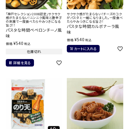
「神戸セレクション2008認定」サクサク
サクサク感がたまらない！チーズのコク
感がたまらない！ニンニク風味と唐辛子
がパスタと一緒になりました。一度食べ
の刺激で一度食べたらやみつきになる
たらやみつきになる旨さ！
旨さ！！
パスタな時間カルボナーラ風
パスタな時間ペペロンチーノ風
味
味
¥
540
価格
税込
¥
540
価格
税込
カートに入れる
在庫切れ
詳細を見る