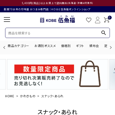
5,400円(税込)以上お買上で送料無料
(北海道・沖縄は対象外)
創業70余年の珍味屋 おつまみ専門店│ＫＯＢＥ伍魚福オンラインショップ
0
search
商品カテゴリー
お酒別オススメ
価格別
ギフト
頒布会
定期購
search
ACCOUNT MENU
ようこそ ゲスト 様
HOME
かわきもの
スナック・あられ
ログイン
会員登録
スナック・あられ