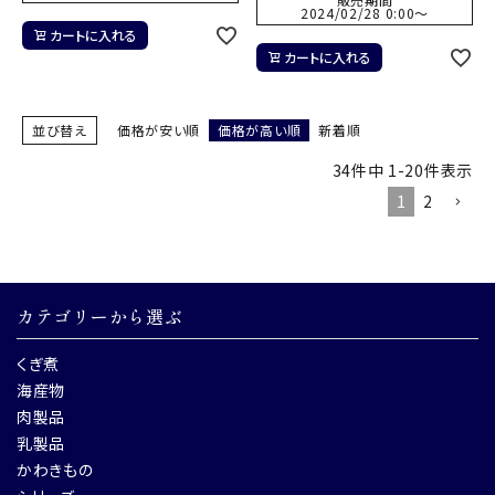
2024/02/28 0:00
〜
カートに入れる
カートに入れる
並び替え
価格が安い順
価格が高い順
新着順
34
件中
1
-
20
件表示
1
2
カテゴリーから選ぶ
くぎ煮
海産物
肉製品
乳製品
かわきもの