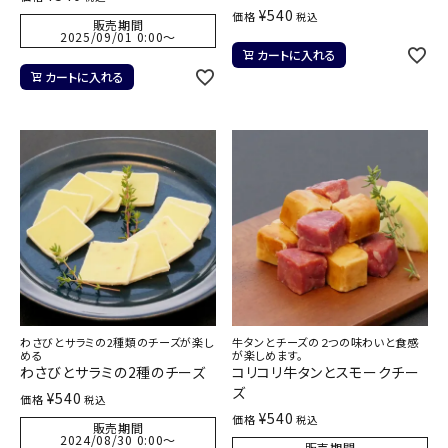
¥
540
価格
税込
販売期間
2025/09/01 0:00
〜
カートに入れる
カートに入れる
わさびとサラミの2種類のチーズが楽し
牛タンとチーズの２つの味わいと食感
める
が楽しめます。
わさびとサラミの2種のチーズ
コリコリ牛タンとスモークチー
ズ
¥
540
価格
税込
¥
540
価格
税込
販売期間
2024/08/30 0:00
〜
販売期間