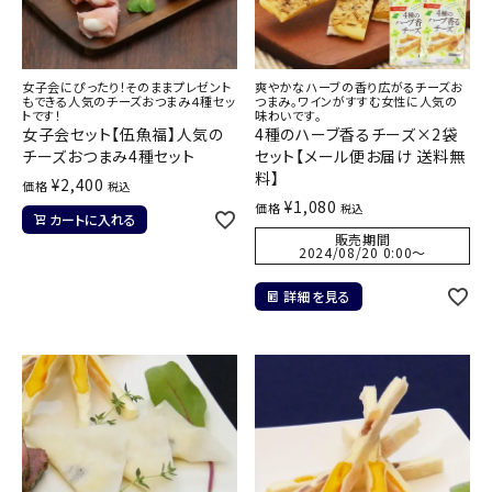
女子会にぴったり！そのままプレゼント
爽やかなハーブの香り広がるチーズお
もできる人気のチーズおつまみ４種セッ
つまみ。ワインがすすむ女性に人気の
トです！
味わいです。
女子会セット【伍魚福】人気の
4種のハーブ香るチーズ×2袋
チーズおつまみ4種セット
セット【メール便お届け 送料無
料】
¥
2,400
価格
税込
¥
1,080
価格
税込
カートに入れる
販売期間
2024/08/20 0:00
〜
詳細を見る