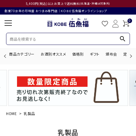
5,400円(税込)以上お買上で送料無料
(北海道・沖縄は対象外)
創業70余年の珍味屋 おつまみ専門店│ＫＯＢＥ伍魚福オンラインショップ
0
search
商品カテゴリー
お酒別オススメ
価格別
ギフト
頒布会
定期購
search
ACCOUNT MENU
ようこそ ゲスト 様
HOME
乳製品
ログイン
会員登録
乳製品