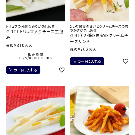
トリュフの芳醇な香りが楽しめる
2つの果実の甘さとクリームチーズの爽
やかさが楽しめる
ＧＲＴ）トリュフ入りチーズ生包
ＧＲＴ）２種の果実のクリームチ
み
ーズサンド
¥
810
価格
税込
¥
702
価格
税込
販売期間
2025/09/01 0:00
〜
カートに入れる
カートに入れる