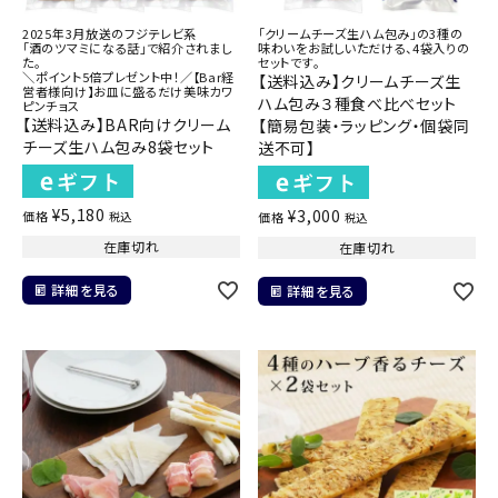
2025年3月放送のフジテレビ系
「クリームチーズ生ハム包み」の3種の
「酒のツマミになる話」で紹介されまし
味わいをお試しいただける、4袋入りの
た。
セットです。
＼ポイント5倍プレゼント中！／【Bar経
【送料込み】クリームチーズ生
営者様向け】お皿に盛るだけ美味カワ
ハム包み３種食べ比べセット
ピンチョス
【送料込み】BAR向けクリーム
【簡易包装・ラッピング・個袋同
チーズ生ハム包み8袋セット
送不可】
¥
5,180
¥
3,000
価格
税込
価格
税込
在庫切れ
在庫切れ
詳細を見る
詳細を見る