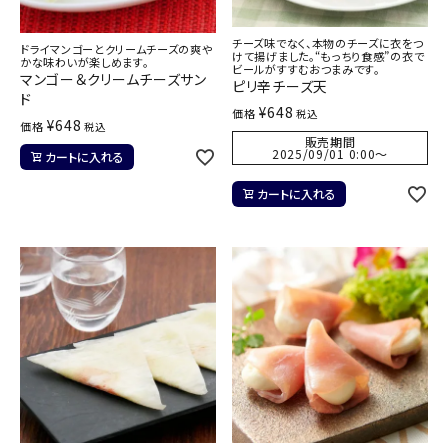
チーズ味でなく、本物のチーズに衣をつ
ドライマンゴーとクリームチーズの爽や
けて揚げました。“もっちり食感”の衣で
かな味わいが楽しめます。
ビールがすすむおつまみです。
マンゴー＆クリームチーズサン
ピリ辛チーズ天
ド
¥
648
価格
税込
¥
648
価格
税込
販売期間
2025/09/01 0:00
〜
カートに入れる
カートに入れる