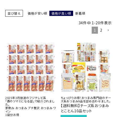
商品カテゴリー
並び替え
価格が安い順
価格が高い順
新着順
お酒別オススメ
34
件中
1
-
20
件表示
1
2
価格別
お問い合わせ
ご利用ガイド
直営店
2025年3月放送のフジテレビ系
ちょっぴりお得！おつまみ専門店のチー
「酒のツマミになる話」で紹介されまし
ズ系おつまみ9品を詰め合わせました。
た。
【送料無料】チーズ系おつまみ
家飲み おつまみ プチ贅沢 おつまみ ワ
とことん10品セット
イン
1袋分お得