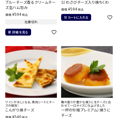
ブルーチーズ香るクリームチー
Ｓ）わさびチーズ入り焼ちくわ
ズ生ハム包み
¥
594
価格
税込
¥
594
価格
税込
カートに入れる
在庫切れ
詳細を見る
ワインがほしくなる、魚肉シートとチー
磯の香りが豊かな焼うにをチーズと合
ズの相性！
わせて一口サイズに仕上げました
こんがり焼チーズ
一杯の珍極プレミアム）焼うに
チーズ
¥
540
価格
税込