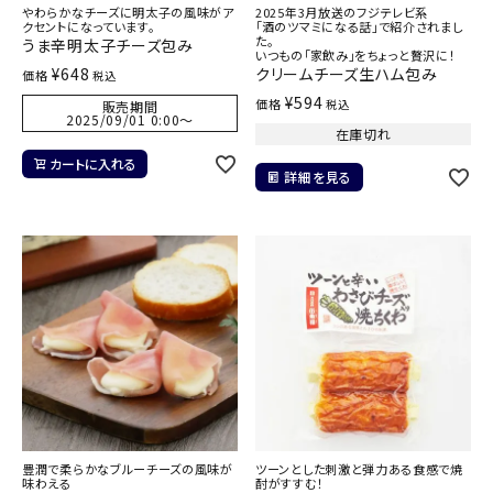
やわらかなチーズに明太子の風味がア
2025年3月放送のフジテレビ系
クセントになっています。
「酒のツマミになる話」で紹介されまし
た。
うま辛明太子チーズ包み
いつもの「家飲み」をちょっと贅沢に！
¥
648
クリームチーズ生ハム包み
価格
税込
¥
594
価格
税込
販売期間
2025/09/01 0:00
〜
在庫切れ
カートに入れる
詳細を見る
豊潤で柔らかなブルーチーズの風味が
ツーンとした刺激と弾力ある食感で焼
味わえる
酎がすすむ！