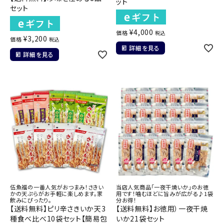
ット
セット
¥
4,000
価格
税込
¥
3,200
価格
税込
詳細を見る
詳細を見る
伍魚福の一番人気がおつまみ！さきい
当店人気商品「一夜干焼いか」のお徳
かの天ぷらがお手軽に楽しめます。家
用です！噛むほどに旨みが広がる♪1袋
飲みにぴったり。
分お得！
【送料無料】ピリ辛さきいか天3
【送料無料】お徳用）一夜干焼
種食べ比べ10袋セット【簡易包
いか21袋セット