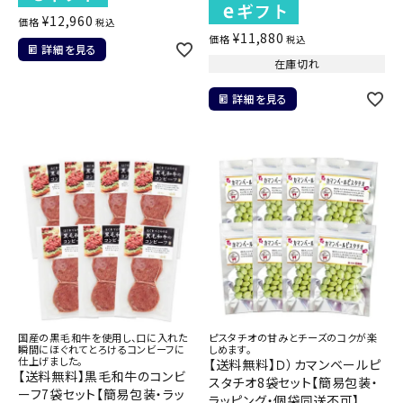
¥
12,960
価格
税込
¥
11,880
価格
税込
詳細を見る
在庫切れ
詳細を見る
国産の黒毛和牛を使用し、口に入れた
ピスタチオの甘みとチーズのコクが楽
瞬間にほぐれてとろけるコンビーフに
しめます。
仕上げました。
【送料無料】Ｄ）カマンベールピ
【送料無料】黒毛和牛のコンビ
スタチオ8袋セット【簡易包装・
ーフ7袋セット【簡易包装・ラッ
ラッピング・個袋同送不可】