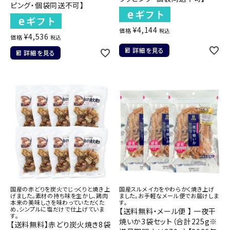
ピング・個袋同送不可】
¥
4,144
価格
税込
¥
4,536
価格
税込
詳細を見る
詳細を見る
国産の赤どりを炭火でじっくりと焼き上
国産スルメイカをやわらかく焼き上げ
げました。素材の持ち味を生かし、鶏肉
ました。お手軽なメール便でお届けしま
本来の美味しさを味わっていただくた
す。
め、シンプルに塩だけで仕上げていま
【送料無料・メール便 】 一夜干
す。
焼いか3袋セット（合計225g※
【送料無料】赤どり炭火焼き8袋