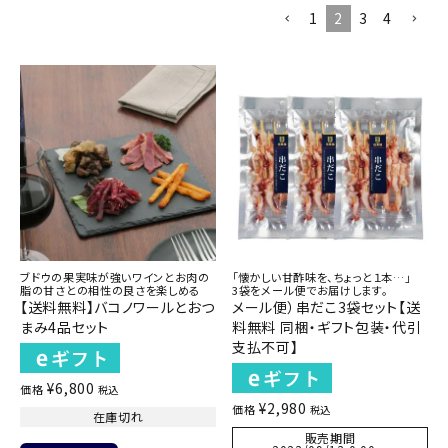
1
2
3
4
ブドウの果実味が強いワインとお肉の
「懐かしい甘酢味を、ちょっと１本…」
脂の甘さとの相性の良さを楽しめる
3袋をメール便でお届けします。
【送料無料】バコノワールとおつ
メール便）串だこ3袋セット【送
まみ4品セット
料無料 同梱・ギフト包装・代引
支払不可】
¥
6,800
価格
税込
¥
2,980
価格
税込
在庫切れ
販売期間