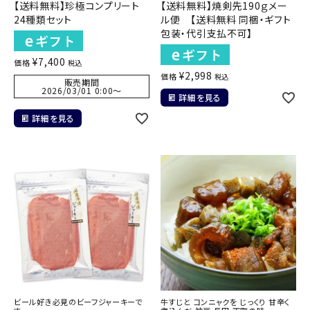
【送料無料】珍極コンプリート
【送料無料】焼剣先190ｇメー
24種類セット
ル便 【送料無料 同梱・ギフト
包装・代引支払不可】
¥
7,400
価格
税込
¥
2,998
価格
税込
販売期間
2026/03/01 0:00
〜
詳細を見る
詳細を見る
ビール好き必見のビーフジャーキーで
牛すじと コンニャクを じっくり 甘辛く