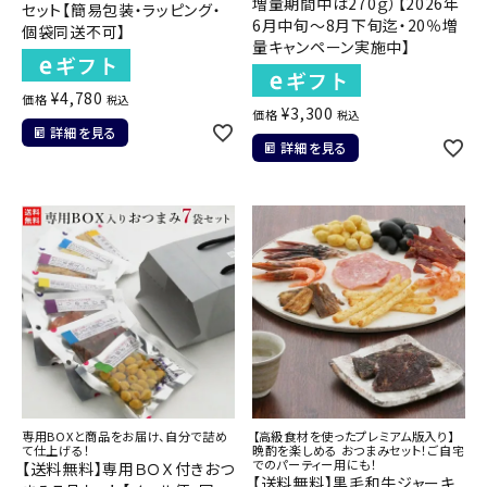
増量期間中は270ｇ）【2026年
セット【簡易包装・ラッピング・
6月中旬～8月下旬迄・20％増
個袋同送不可】
量キャンペーン実施中】
¥
4,780
価格
税込
¥
3,300
価格
税込
詳細を見る
詳細を見る
専用BOXと商品をお届け、自分で詰め
【高級食材を使ったプレミアム版入り】
て仕上げる！
晩酌を楽しめる おつまみセット！ご自宅
でのパーティー用にも！
【送料無料】専用ＢＯＸ付きおつ
【送料無料】黒毛和牛ジャーキ