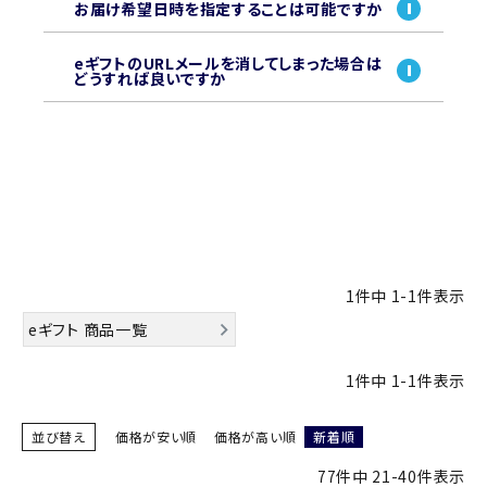
お届け希望日時を指定することは可能ですか
eギフトのURLメールを消してしまった場合は
どうすれば良いですか
1
件中
1
-
1
件表示
eギフト 商品一覧
1
件中
1
-
1
件表示
並び替え
価格が安い順
価格が高い順
新着順
77
件中
21
-
40
件表示