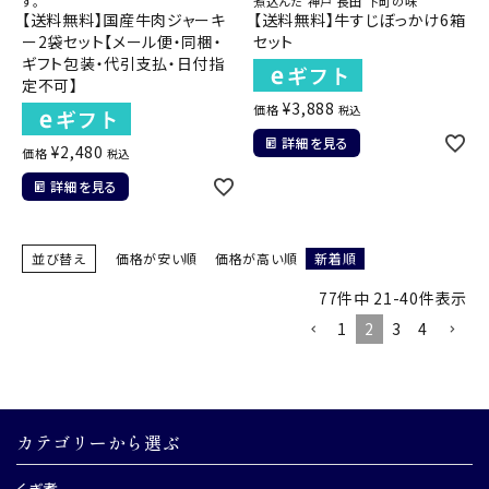
す。
煮込んだ 神戸 長田 下町の味
【送料無料】国産牛肉ジャーキ
【送料無料】牛すじぼっかけ6箱
ー2袋セット【メール便・同梱・
セット
ギフト包装・代引支払・日付指
定不可】
¥
3,888
価格
税込
詳細を見る
¥
2,480
価格
税込
詳細を見る
並び替え
価格が安い順
価格が高い順
新着順
77
件中
21
-
40
件表示
1
2
3
4
カテゴリーから選ぶ
くぎ煮