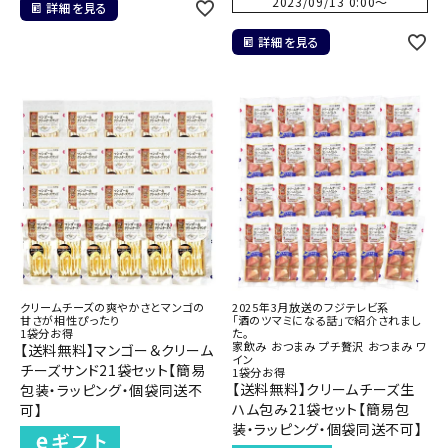
2023/09/13 0:00
〜
詳細を見る
詳細を見る
クリームチーズの爽やかさとマンゴの
2025年3月放送のフジテレビ系
甘さが相性ぴったり
「酒のツマミになる話」で紹介されまし
1袋分お得
た。
家飲み おつまみ プチ贅沢 おつまみ ワ
【送料無料】マンゴー＆クリーム
イン
チーズサンド21袋セット【簡易
1袋分お得
【送料無料】クリームチーズ生
包装・ラッピング・個袋同送不
ハム包み21袋セット【簡易包
可】
装・ラッピング・個袋同送不可】