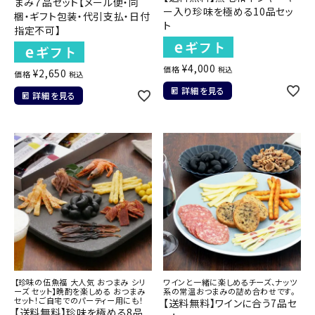
まみ７品セット【メール便・同
ー入り珍味を極める10品セッ
梱・ギフト包装・代引支払・日付
ト
指定不可】
¥
4,000
価格
税込
¥
2,650
価格
税込
詳細を見る
詳細を見る
【珍味の伍魚福 大人気 おつまみ シリ
ワインと一緒に楽しめるチーズ、ナッツ
ーズ セット】晩酌を楽しめる おつまみ
系の常温おつまみの詰め合わせです。
セット！ご自宅でのパーティー用にも！
【送料無料】ワインに合う7品セ
【送料無料】珍味を極める8品