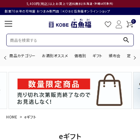
5,400円(税込)以上お買上で送料無料
(北海道・沖縄は対象外)
創業70余年の珍味屋 おつまみ専門店│ＫＯＢＥ伍魚福オンラインショップ
0
search
商品カテゴリー
お酒別オススメ
価格別
ギフト
頒布会
定期購
search
ACCOUNT MENU
ようこそ ゲスト 様
HOME
eギフト
ログイン
会員登録
eギフト