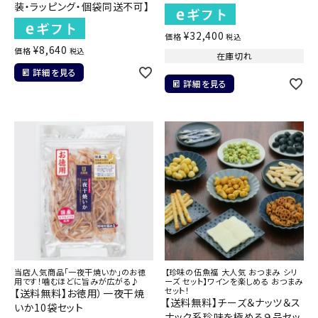
装・ラッピング・個袋同送不可】
¥
32,400
価格
税込
¥
8,640
価格
税込
在庫切れ
詳細を見る
詳細を見る
当店人気商品「一夜干焼いか」のお徳
【珍味の伍魚福 大人気 おつまみ シリ
用です！噛むほどに旨みが広がる♪
ーズ セット】ワインを楽しめる おつまみ
セット！
【送料無料】お徳用）一夜干焼
【送料無料】チーズ＆ナッツ＆ス
いか10袋セット
ナック系珍味を極める９品セッ