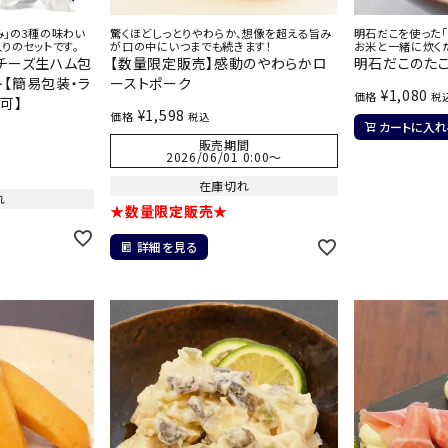
み」の3種の味わい
驚くほどしっとりやわらか、想像を超える旨み
明石だこを使った「
りのセットです。
が口の中にいつまでも続きます！
お米と一緒に炊く
チーズ生ハム包
【数量限定販売】感動のやわらかロ
明石だこのた
【簡易包装・ラ
ーストポーク
¥
1,080
価格
税
可】
¥
1,598
価格
税込
カートに入れ
販売期間
2026/06/01 0:00
〜
在庫切れ
れ
★数量限定販売★
詳細を見る