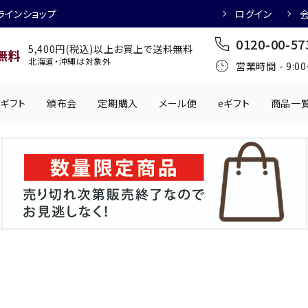
ラインショップ
ログイン
0120-00-57
5,400円(税込)以上お買上で送料無料
無料
北海道・沖縄は対象外
営業時間 - 9:0
ギフト
頒布会
定期購入
メール便
eギフト
商品一
ワインにおすすめ
日本酒におすす
肉製品
乳製品
かわきもの
0円
501円～1,000円
1,001円～2,000円
2,001円～
丸う
手提げ袋
,000円
5,001円～
チューハイにおすすめ
マッコリにおす