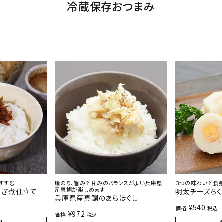
冷蔵保存おつまみ
すすむ！
脂のり、旨みと甘みのバランスがよい兵庫県
３つの味わいと食
産真鯛が楽しめます
くぎ煮仕立て
明太チーズち
兵庫県産真鯛のあらほぐし
¥
540
価格
税込
¥
972
価格
税込
間