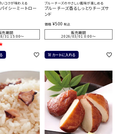
深いコクが味わえる
ブルーチーズのやさしい風味が楽しめる
スパイシーミートロー
ブルーチーズ香るしっとりチーズサ
ンド
¥
500
価格
税込
販売期間
販売期間
8/31 15:00
〜
2026/03/01 0:00
〜
★
る
カートに入れる