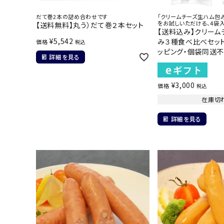
だて巻2本の詰め合わせです
「クリームチーズ生ハム包
をお試しいただける、4袋入
【送料無料】丸う）だて巻２本セット
【送料込み】クリーム
¥
5,542
み３種食べ比べセット
価格
税込
ッピング・個袋同送不
詳細を見る
¥
3,000
価格
税込
在庫切
詳細を見る