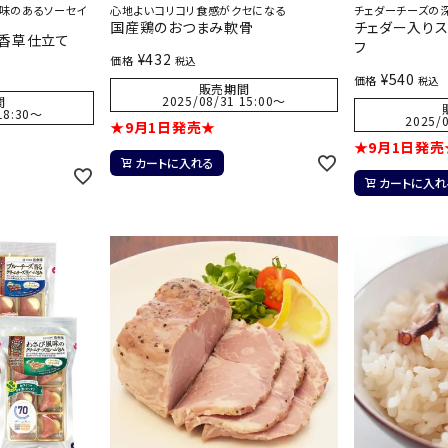
味のあるソーセイ
心地よいコリコリ食感がクセになる
チェダーチーズの
国産鶏のおつまみ軟骨
チェダー入り
 香草仕立て
フ
¥
432
価格
税込
¥
540
価格
税込
販売期間
2025/08/31 15:00
〜
間
18:30
〜
2025/0
★9月1日発売★
★9月1日発売
カートに入れる
カートに入れ