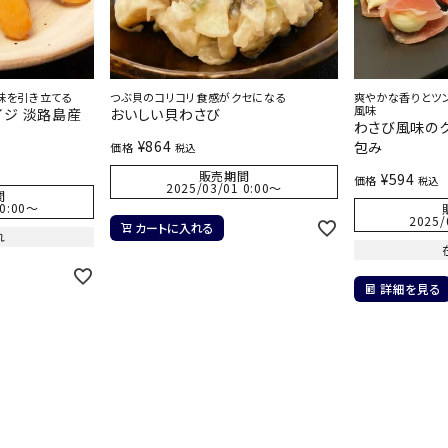
味を引き立てる
つぶ貝のコリコリ食感がクセになる
爽やかな香りとツ
風味
イジ 淡路島産
おいしい貝わさび
わさび風味の
¥
864
包み
価格
税込
販売期間
¥
594
価格
税込
2025/03/01 0:00
〜
間
0:00
〜
2025/
カートに入れる
れ
詳細を見る