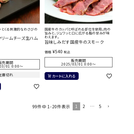
ンとくる刺激的なわさびの
国産牛のカッパと呼ばれる部位を使用。肉の
旨みと、ジュワッと口に広がる脂の甘みが味
わえます。
クリームチーズ生ハム
旨味しみだす国産牛のスモーク
¥
540
価格
税込
販売期間
販売期間
2025/03/01 0:00
〜
03/01 0:00
〜
在庫切れ
カートに入れる
1
2
…
5
99
件中
1
-
20
件表示