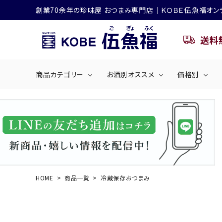
創業70余年の珍味屋 おつまみ専門店│ＫＯＢＥ伍魚福オン
送料
商品カテゴリー
お酒別オススメ
価格別
ビールにおすすめ
search
くぎ煮
海産物
～50
ACCOUNT MENU
ようこそ ゲスト 様
シリーズ
佃煮・ごはんのおとも
4,001円～5
ハイボールにおすすめ
HOME
商品一覧
冷蔵保存おつまみ
ログイン
会員登録
商品カテゴリー