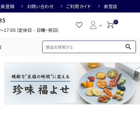
会員登録
お問い合わせ
ご利用ガイド
直営店
35
0
0～17:00（定休日 - 日曜・祝日）
search
覧
め
焼酎におすすめ
3,000円
3,001円～4,000円
すめ
梅酒におすすめ