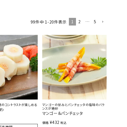
1
2
…
5
99
件中
1
-
20
件表示
感のコントラストが楽しめる
マンゴーの甘みとパンチェッタの塩味のバラ
ンスが絶妙
くわ
マンゴー＆パンチェッタ
¥
432
価格
税込
販売期間