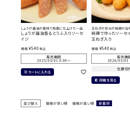
しょうが醤油の風味で和風に仕上げた一品
玉ねぎの甘みが純鶏の旨
しょうが醤油香るとうふ入りソーセ
純鶏で作ったソーセ
イジ
玉ねぎ入り
¥
540
¥
540
価格
価格
税込
税込
販売期間
販売期
2025/03/01 0:00
〜
2026/03/01 
在庫切
カートに入れる
詳細を見る
並び替え
価格が安い順
価格が高い順
新着順