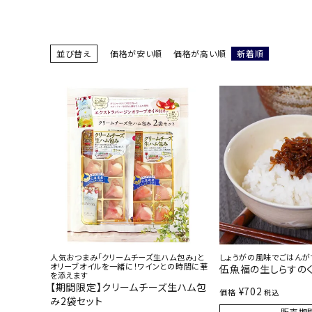
お酒別オススメ
価格別
並び替え
価格が安い順
価格が高い順
新着順
お問い合わせ
ご利用ガイド
直営店
人気おつまみ「クリームチーズ生ハム包み」と
しょうがの風味でごはんが
オリーブオイルを一緒に！ワインとの時間に華
伍魚福の生しらすの
を添えます
【期間限定】クリームチーズ生ハム包
¥
702
価格
税込
み2袋セット
販売期