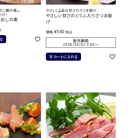
たこ飯の素」。
やさしく上品な甘さのさつま揚げ
だけ！
やさしい甘さのとうふ入りさつま揚
こめしの素
げ
込
¥
540
価格
税込
る
販売期間
2026/03/01 0:00
〜
カートに入れる