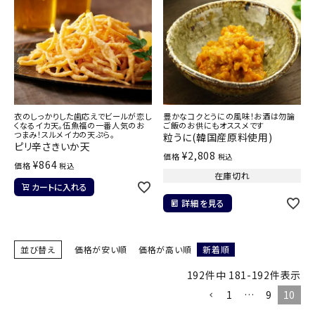
衣のしっかりした歯応えでビールが恋し
豊かなコクとうにの風味！お酒は勿論
くなるイカ天。伍魚福の一番人気のお
ご飯のお供にもオススメです
つまみ！スルメイカの天ぷら。
粒うに(韓国産原料使用)
ピリ辛さきいか天
¥
2,808
価格
税込
¥
864
価格
税込
在庫切れ
カートに入れる
詳細を見る
並び替え
価格が安い順
価格が高い順
新着順
192
件中
181
-
192
件表示
1
…
9
10