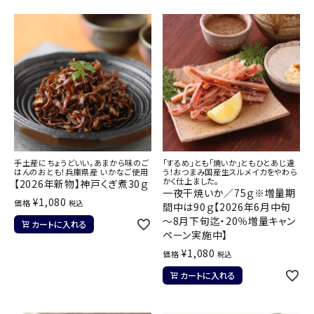
手土産にちょうどいい。あまから味のご
「するめ」とも「焼いか」ともひとあじ違
はんのおとも！兵庫県産 いかなご使用
う！おつまみ国産生スルメイカをやわら
かく仕上ました。
【2026年新物】神戸くぎ煮30ｇ
一夜干焼いか／75ｇ※増量期
¥
1,080
価格
税込
間中は90ｇ【2026年6月中旬
～8月下旬迄・20％増量キャン
カートに入れる
ペーン実施中】
¥
1,080
価格
税込
カートに入れる