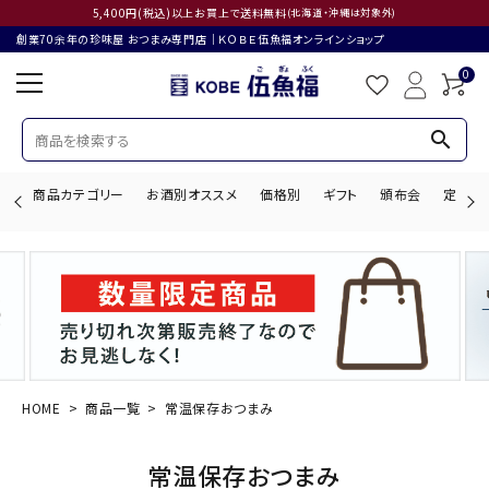
5,400円(税込)以上お買上で送料無料
(北海道・沖縄は対象外)
創業70余年の珍味屋 おつまみ専門店│ＫＯＢＥ伍魚福オンラインショップ
0
search
商品カテゴリー
お酒別オススメ
価格別
ギフト
頒布会
定期購
search
ACCOUNT MENU
ようこそ ゲスト 様
HOME
商品一覧
常温保存おつまみ
ログイン
会員登録
常温保存おつまみ