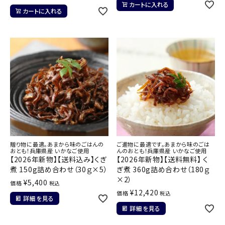
カートに入れる
カートに入れる
贈り物に最適。あまから味のごはんの
ご進物に最適です。あまから味のごは
おとも！兵庫県産 いかなご使用
んのおとも！兵庫県産 いかなご使用
【2026年新物】【送料込み】くぎ
【2026年新物】【送料無料】 く
煮 150g詰め合わせ（30ｇ×5）
ぎ煮 360g詰め合わせ（180ｇ
×2）
¥
5,400
価格
税込
¥
12,420
価格
税込
詳細を見る
詳細を見る