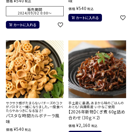
¥
540
味
価格
税込
¥
540
価格
税込
販売期間
2024/09/02 0:00
〜
カートに入れる
カートに入れる
サクサク感がたまらない！チーズのコク
手土産に最適。あまから味のごはんの
がパスタと一緒になりました。一度食べ
おとも！兵庫県産 いかなご使用
たらやみつきになる旨さ！
【2026年新物】くぎ煮 60g詰め
パスタな時間カルボナーラ風
合わせ（30ｇ×2）
味
¥
2,160
価格
税込
¥
540
価格
税込