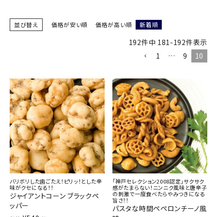
商品カテゴリー
並び替え
価格が安い順
価格が高い順
新着順
お酒別オススメ
192
件中
181
-
192
件表示
1
…
9
10
価格別
お問い合わせ
ご利用ガイド
直営店
バリボリした歯ごたえ！ピリッ！とした辛
「神戸セレクション2008認定」サクサク
味がクセになる！！
感がたまらない！ニンニク風味と唐辛子
の刺激で一度食べたらやみつきになる
ジャイアントコーン ブラックペ
旨さ！！
ッパー
パスタな時間ペペロンチーノ風