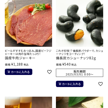
ビールがすすむおつまみ。国産ビーフジ
これぞ珍味！？備長炭パウダーで、カシュ
ャーキーは肉の旨味たっぷり！
ーナッツをコーティング！
国産牛肉ジャーキー
備長炭カシューナッツ82ｇ
¥
1,188
¥
540
価格
価格
税込
税込
販売期間
カートに入れる
2025/03/01 0:00
〜
カートに入れる