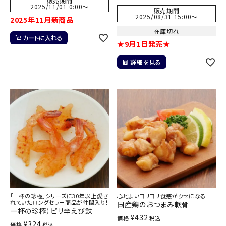
販売期間
2025/11/01 0:00
〜
販売期間
2025/08/31 15:00
〜
2025年11月新商品
在庫切れ
カートに入れる
★9月1日発売★
詳細を見る
「一杯の珍極」シリーズに30年以上愛さ
心地よいコリコリ食感がクセになる
れていたロングセラー商品が仲間入り！
国産鶏のおつまみ軟骨
一杯の珍極）ピリ辛えび鉄
¥
432
価格
税込
¥
324
価格
税込