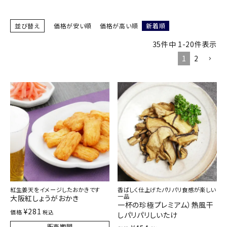
商品カテゴリー
並び替え
価格が安い順
価格が高い順
新着順
お酒別オススメ
35
件中
1
-
20
件表示
1
2
価格別
お問い合わせ
ご利用ガイド
直営店
紅生姜天をイメージしたおかきです
香ばしく仕上げたパリパリ食感が楽しい
一品
大阪紅しょうがおかき
一杯の珍極プレミアム）熱風干
¥
281
価格
税込
しパリパリしいたけ
販売期間