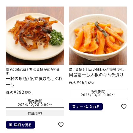
噛めば噛むほど貝の旨味が広がりま
深い旨味と甘めの味わいが特徴です。
す。
国産割干し大根のキムチ漬け
一杯の珍極）帆立貝ひもしぐれ
¥
464
価格
税込
干し
販売期間
¥
292
価格
税込
2026/03/01 0:00
〜
販売期間
2024/02/28 0:00
〜
カートに入れる
在庫切れ
詳細を見る