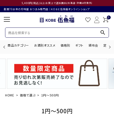
5,400円(税込)以上お買上で送料無料
(北海道・沖縄は対象外)
創業70余年の珍味屋 おつまみ専門店│ＫＯＢＥ伍魚福オンラインショップ
0
search
商品カテゴリー
お酒別オススメ
価格別
ギフト
頒布会
定期購
search
ACCOUNT MENU
ようこそ ゲスト 様
HOME
価格で選ぶ
1円～500円
ログイン
会員登録
1円～500円