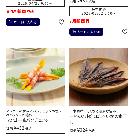
¥
454
価格
税込
2026/04/20 0:00
〜
販売期間
★4月新商品★
2026/03/02 0:00
〜
3月新商品
カートに入れる
カートに入れる
マンゴーの甘みとパンチェッタの塩味
日本酒がほしくなる濃厚な旨み。
のバランスが絶妙
一杯の珍極）ほたるいかの素干
マンゴー＆パンチェッタ
し
¥
432
価格
税込
¥
324
価格
税込