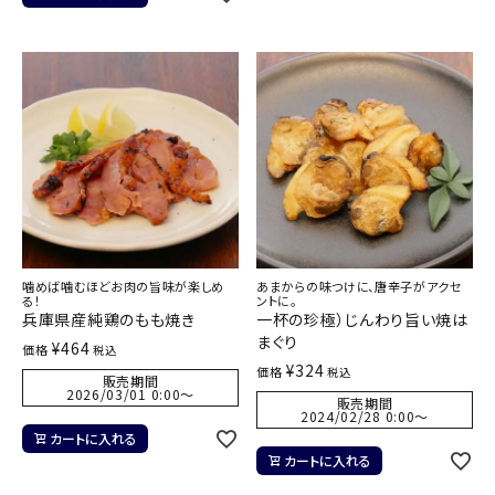
噛めば噛むほどお肉の旨味が楽しめ
あまからの味つけに、唐辛子がアクセ
る！
ントに。
兵庫県産純鶏のもも焼き
一杯の珍極）じんわり旨い焼は
まぐり
¥
464
価格
税込
¥
324
価格
税込
販売期間
2026/03/01 0:00
〜
販売期間
2024/02/28 0:00
〜
カートに入れる
カートに入れる