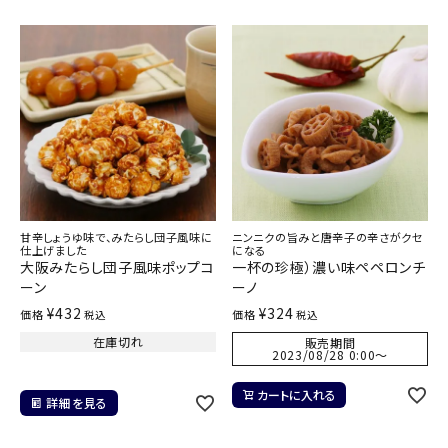
甘辛しょうゆ味で、みたらし団子風味に
ニンニクの旨みと唐辛子の辛さがクセ
仕上げました
になる
大阪みたらし団子風味ポップコ
一杯の珍極）濃い味ペペロンチ
ーン
ーノ
¥
432
¥
324
価格
価格
税込
税込
在庫切れ
販売期間
2023/08/28 0:00
〜
カートに入れる
詳細を見る