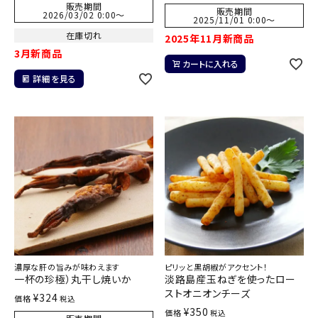
販売期間
販売期間
2026/03/02 0:00
〜
2025/11/01 0:00
〜
在庫切れ
2025年11月新商品
3月新商品
カートに入れる
詳細を見る
濃厚な肝の旨みが味わえます
ピリッと黒胡椒がアクセント！
一杯の珍極）丸干し焼いか
淡路島産玉ねぎを使ったロー
ストオニオンチーズ
¥
324
価格
税込
¥
350
価格
税込