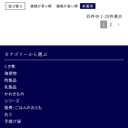
並び替え
価格が安い順
価格が高い順
新着順
35
件中
1
-
20
件表示
1
2
カテゴリーから選ぶ
くぎ煮
海産物
肉製品
乳製品
かわきもの
シリーズ
佃煮・ごはんのおとも
丸う
手提げ袋