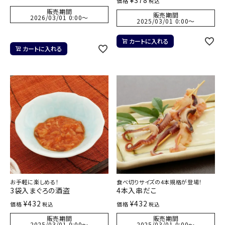
¥
378
価格
税込
販売期間
販売期間
2026/03/01 0:00
〜
2025/03/01 0:00
〜
カートに入れる
カートに入れる
お手軽に楽しめる！
食べ切りサイズの4本規格が登場！
3袋入まぐろの酒盗
4本入串だこ
¥
432
¥
432
価格
価格
税込
税込
販売期間
販売期間
2025/03/01 0:00
〜
2025/03/01 0:00
〜