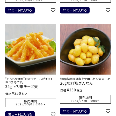
カートに入れる
カートに入れる
“もっちり食感”の衣でビールがすすむ
淡路島産の藻塩を使用した人気の一品
おつまみです。
26g揚げ塩ぎんなん
34g ピリ辛チーズ天
¥
350
価格
税込
¥
350
価格
税込
販売期間
2024/05/01 0:00
〜
販売期間
2025/09/01 0:00
〜
カートに入れる
カートに入れる