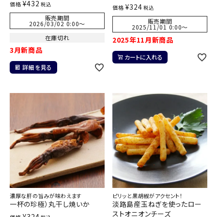
¥
432
価格
税込
¥
324
価格
税込
販売期間
販売期間
2026/03/02 0:00
〜
2025/11/01 0:00
〜
在庫切れ
2025年11月新商品
3月新商品
カートに入れる
詳細を見る
濃厚な肝の旨みが味わえます
ピリッと黒胡椒がアクセント！
一杯の珍極）丸干し焼いか
淡路島産玉ねぎを使ったロー
ストオニオンチーズ
¥
324