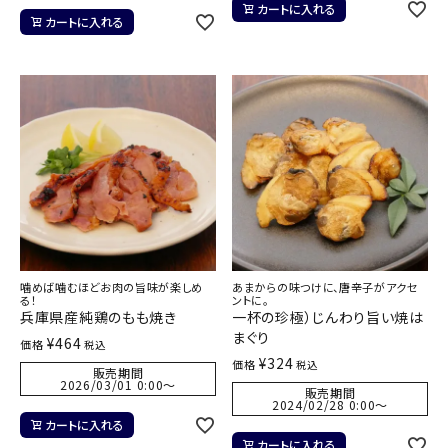
カートに入れる
カートに入れる
噛めば噛むほどお肉の旨味が楽しめ
あまからの味つけに、唐辛子がアクセ
る！
ントに。
兵庫県産純鶏のもも焼き
一杯の珍極）じんわり旨い焼は
まぐり
¥
464
価格
税込
¥
324
価格
税込
販売期間
2026/03/01 0:00
〜
販売期間
2024/02/28 0:00
〜
カートに入れる
カートに入れる