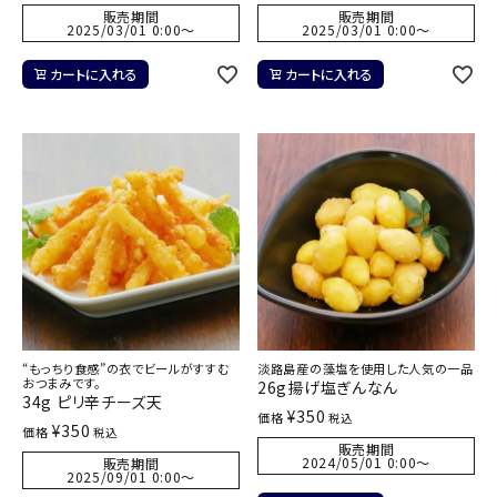
販売期間
販売期間
2025/03/01 0:00
〜
2025/03/01 0:00
〜
カートに入れる
カートに入れる
“もっちり食感”の衣でビールがすすむ
淡路島産の藻塩を使用した人気の一品
おつまみです。
26g揚げ塩ぎんなん
34g ピリ辛チーズ天
¥
350
価格
税込
¥
350
価格
税込
販売期間
2024/05/01 0:00
〜
販売期間
2025/09/01 0:00
〜