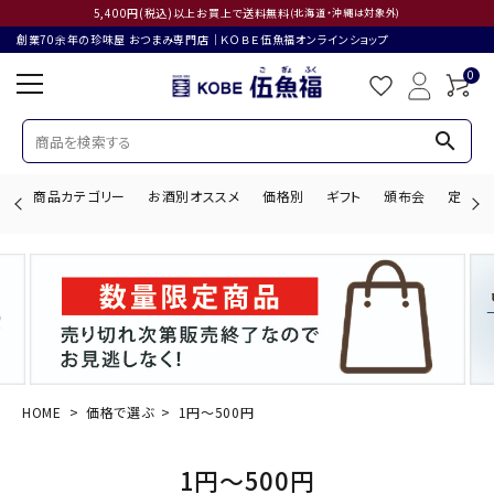
5,400円(税込)以上お買上で送料無料
(北海道・沖縄は対象外)
創業70余年の珍味屋 おつまみ専門店│ＫＯＢＥ伍魚福オンラインショップ
0
search
商品カテゴリー
お酒別オススメ
価格別
ギフト
頒布会
定期購
search
ACCOUNT MENU
ようこそ ゲスト 様
HOME
価格で選ぶ
1円～500円
ログイン
会員登録
1円～500円