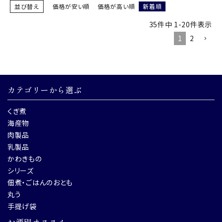
並び替え
価格が安い順
価格が高い順
新着順
35
件中
1
-
20
件表示
1
2
カテゴリーから選ぶ
くぎ煮
海産物
肉製品
乳製品
かわきもの
シリーズ
佃煮・ごはんのおとも
丸う
手提げ袋
お酒別オススメ