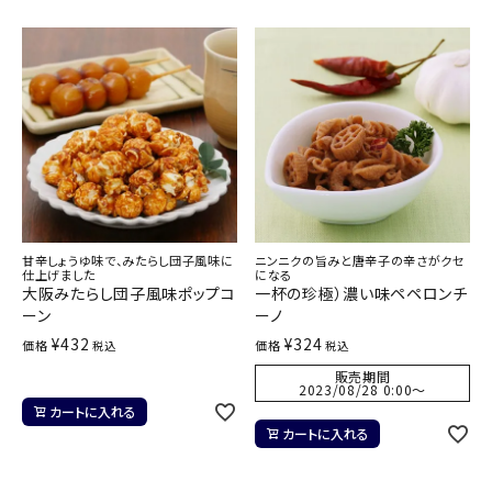
甘辛しょうゆ味で、みたらし団子風味に
ニンニクの旨みと唐辛子の辛さがクセ
仕上げました
になる
大阪みたらし団子風味ポップコ
一杯の珍極）濃い味ペペロンチ
ーン
ーノ
¥
432
¥
324
価格
価格
税込
税込
販売期間
2023/08/28 0:00
〜
カートに入れる
カートに入れる