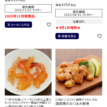
価格
税込
¥
350
価格
税込
販売期間
2025/11/01 0:00
〜
販売期間
2025/08/31 15:00
〜
2025年11月新商品
在庫切れ
カートに入れる
★9月1日発売★
詳細を見る
「一杯の珍極」シリーズに30年以上愛さ
心地よいコリコリ食感がクセになる
れていたロングセラー商品が仲間入り！
国産鶏のおつまみ軟骨
一杯の珍極）ピリ辛えび鉄