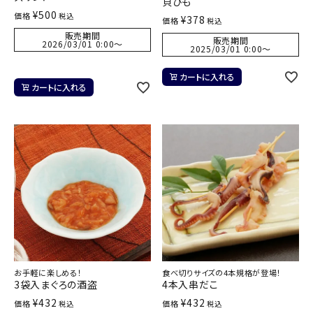
貝ひも
¥
500
価格
税込
¥
378
価格
税込
販売期間
販売期間
2026/03/01 0:00
〜
2025/03/01 0:00
〜
カートに入れる
カートに入れる
お手軽に楽しめる！
食べ切りサイズの4本規格が登場！
3袋入まぐろの酒盗
4本入串だこ
¥
432
¥
432
価格
価格
税込
税込