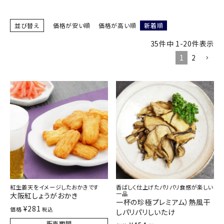
商品カテゴリー
並び替え
価格が安い順
価格が高い順
新着順
お酒別オススメ
35
件中
1
-
20
件表示
1
2
価格別
お問い合わせ
ご利用ガイド
直営店
紅生姜天をイメージしたおかきです
香ばしく仕上げたパリパリ食感が楽しい
一品
大阪紅しょうがおかき
一杯の珍極プレミアム）熱風干
¥
281
価格
税込
しパリパリしいたけ
販売期間