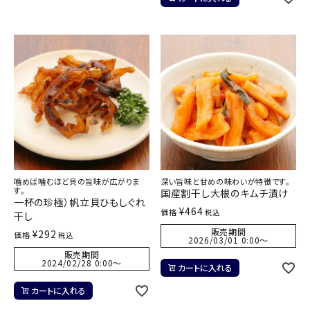
噛めば噛むほど貝の旨味が広がりま
深い旨味と甘めの味わいが特徴です。
す。
国産割干し大根のキムチ漬け
一杯の珍極）帆立貝ひもしぐれ
¥
464
価格
税込
干し
販売期間
¥
292
価格
税込
2026/03/01 0:00
〜
販売期間
2024/02/28 0:00
〜
カートに入れる
カートに入れる