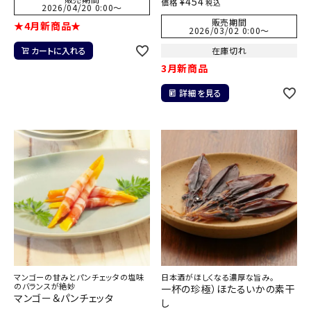
¥
454
価格
税込
2026/04/20 0:00
〜
販売期間
★4月新商品★
2026/03/02 0:00
〜
カートに入れる
在庫切れ
3月新商品
詳細を見る
マンゴーの甘みとパンチェッタの塩味
日本酒がほしくなる濃厚な旨み。
のバランスが絶妙
一杯の珍極）ほたるいかの素干
マンゴー＆パンチェッタ
し