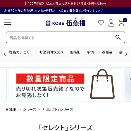
5,400円(税込)以上お買上で送料無料
(北海道・沖縄は対象外)
創業70余年の珍味屋 おつまみ専門店│ＫＯＢＥ伍魚福オンラインショップ
0
search
商品カテゴリー
お酒別オススメ
価格別
ギフト
頒布会
定期購
search
ACCOUNT MENU
ようこそ ゲスト 様
HOME
シリーズ
「セレクト」シリーズ
ログイン
会員登録
「セレクト」シリーズ