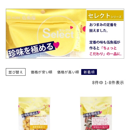
商品カテゴリー
お酒別オススメ
価格別
お問い合わせ
ご利用ガイド
並び替え
価格が安い順
価格が高い順
新着順
直営店
8
件中
1
-
8
件表示