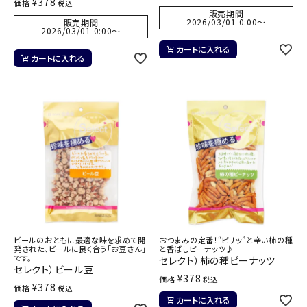
¥
378
価格
税込
販売期間
2026/03/01 0:00
〜
販売期間
2026/03/01 0:00
〜
カートに入れる
カートに入れる
ビールのおともに最適な味を求めて開
おつまみの定番！“ピリッ”と辛い柿の種
発された、ビールに良く合う「お豆さん」
と香ばしピーナッツ♪
です。
セレクト）柿の種ピーナッツ
セレクト）ビール豆
¥
378
価格
税込
¥
378
価格
税込
カートに入れる