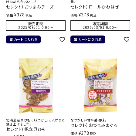
けなめらかおいしさ
番。
セレクト）おつまみチーズ
セレクト）ロールかわはぎ
¥
378
¥
378
価格
価格
税込
税込
販売期間
販売期間
2025/09/01 0:00
〜
2026/03/01 0:00
〜
カートに入れる
カートに入れる
北海道産貝ひもに味つけし、こんがりと
なつかしい甘辛醤油味。
焼き上げました。
セレクト）おつまみまぐろ
セレクト）帆立貝ひも
¥
378
価格
税込