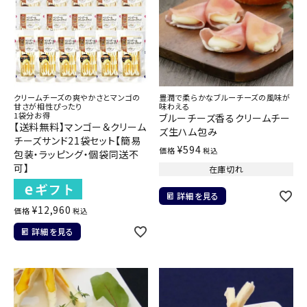
クリームチーズの爽やかさとマンゴの
豊潤で柔らかなブルーチーズの風味が
甘さが相性ぴったり
味わえる
1袋分お得
ブルーチーズ香るクリームチー
【送料無料】マンゴー＆クリーム
ズ生ハム包み
チーズサンド21袋セット【簡易
¥
594
価格
税込
包装・ラッピング・個袋同送不
可】
在庫切れ
詳細を見る
¥
12,960
価格
税込
詳細を見る