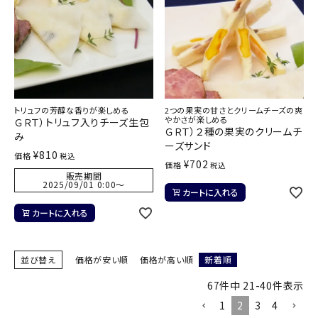
トリュフの芳醇な香りが楽しめる
2つの果実の甘さとクリームチーズの爽
やかさが楽しめる
ＧＲＴ）トリュフ入りチーズ生包
ＧＲＴ）２種の果実のクリームチ
み
ーズサンド
¥
810
価格
税込
¥
702
価格
税込
販売期間
2025/09/01 0:00
〜
カートに入れる
カートに入れる
並び替え
価格が安い順
価格が高い順
新着順
67
件中
21
-
40
件表示
1
2
3
4