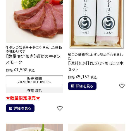
牛タンの旨みを十分に引き出した感動
の味わいです
紅白の蒲鉾を1本ずつ詰め合わせまし
【数量限定販売】感動の牛タン
た
スモーク
【送料無料】丸う）かまぼこ２本
セット
¥
1,598
価格
税込
¥
5,153
価格
税込
販売期間
2026/06/01 0:00
〜
詳細を見る
在庫切れ
★数量限定販売★
詳細を見る