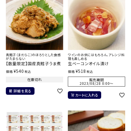
真鱈子（まだらこ）のほろりとした食感
ワインのお供にはもちろん、アレンジ料
がたまらない
理も楽しめる
【数量限定】国産真鱈子うま煮
生ベーコンオイル漬け
¥
540
¥
518
価格
価格
税込
税込
在庫切れ
販売期間
2023/08/28 0:00
〜
詳細を見る
カートに入れる