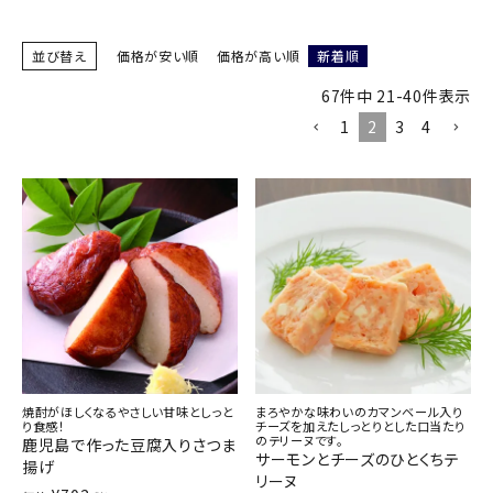
商品カテゴリー
並び替え
価格が安い順
価格が高い順
新着順
お酒別オススメ
67
件中
21
-
40
件表示
1
2
3
4
価格別
お問い合わせ
ご利用ガイド
直営店
焼酎がほしくなるやさしい甘味としっと
まろやかな味わいのカマンベール入り
り食感！
チーズを加えたしっとりとした口当たり
のテリーヌです。
鹿児島で作った豆腐入りさつま
サーモンとチーズのひとくちテ
揚げ
リーヌ