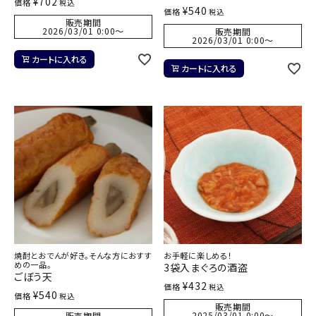
¥
702
価格
税込
¥
540
価格
税込
販売期間
2026/03/01 0:00
〜
販売期間
2026/03/01 0:00
〜
カートに入れる
カートに入れる
焼酎とおでんが好き。そんな方におすす
お手軽に楽しめる！
めの一品。
3袋入まぐろの酒盗
ごぼう天
¥
432
価格
税込
¥
540
価格
税込
販売期間
2025/03/01 0:00
〜
販売期間