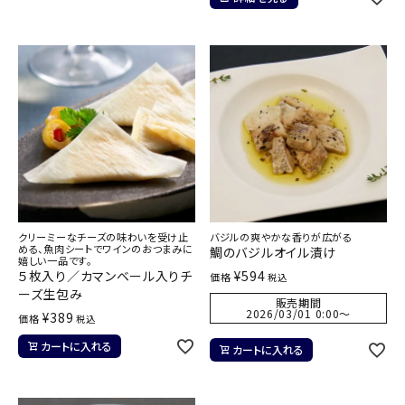
クリーミーなチーズの味わいを受け止
バジルの爽やかな香りが広がる
める、魚肉シートでワインのおつまみに
鯛のバジルオイル漬け
嬉しい一品です。
５枚入り／カマンベール入りチ
¥
594
価格
税込
ーズ生包み
販売期間
2026/03/01 0:00
〜
¥
389
価格
税込
カートに入れる
カートに入れる