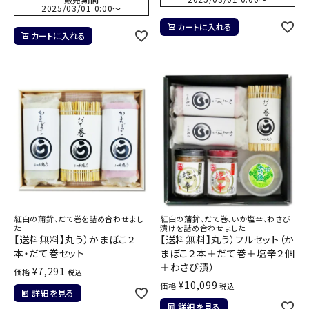
2025/03/01 0:00
〜
カートに入れる
カートに入れる
紅白の蒲鉾、だて巻を詰め合わせまし
紅白の蒲鉾、だて巻、いか塩辛、わさび
た
漬けを詰め合わせました
【送料無料】丸う）かまぼこ２
【送料無料】丸う）フルセット（か
本・だて巻セット
まぼこ２本＋だて巻＋塩辛２個
＋わさび漬）
¥
7,291
価格
税込
¥
10,099
価格
税込
詳細を見る
詳細を見る