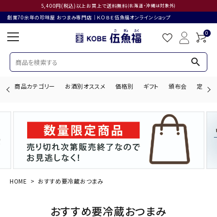
5,400円(税込)以上お買上で送料無料
(北海道・沖縄は対象外)
創業70余年の珍味屋 おつまみ専門店│ＫＯＢＥ伍魚福オンラインショップ
0
search
商品カテゴリー
お酒別オススメ
価格別
ギフト
頒布会
定期購
search
ACCOUNT MENU
ようこそ ゲスト 様
HOME
おすすめ要冷蔵おつまみ
ログイン
会員登録
おすすめ要冷蔵おつまみ