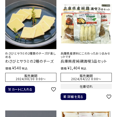
わさびとサラミの2種類のチーズが楽し
兵庫県産原料にこだわったおつまみセ
める
ットです
わさびとサラミの2種のチーズ
兵庫県産純鶏満喫3品セット
¥
540
¥
1,404
価格
価格
税込
税込
販売期間
販売期間
2024/08/30 0:00
〜
2024/04/22 0:00
〜
在庫切れ
カートに入れる
詳細を見る