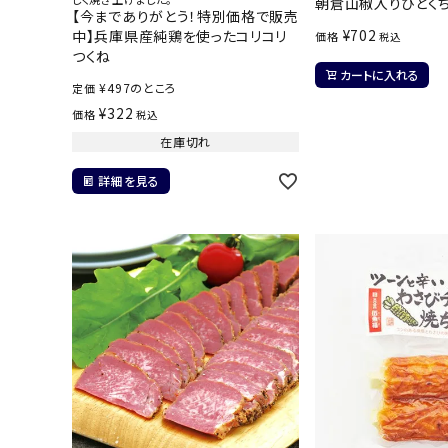
朝倉山椒入りひとく
【今までありがとう！特別価格で販売
¥
702
中】兵庫県産純鶏を使ったコリコリ
価格
税込
つくね
カートに入れる
¥
497
のところ
定価
¥
322
価格
税込
在庫切れ
詳細を見る