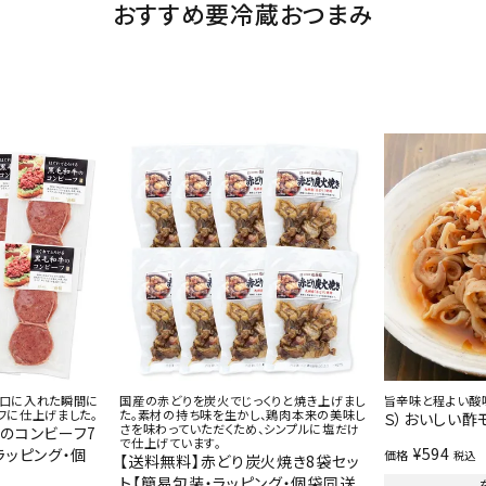
おすすめ要冷蔵おつまみ
、口に入れた瞬間に
国産の赤どりを炭火でじっくりと焼き上げまし
旨辛味と程よい酸
フに仕上げました。
た。素材の持ち味を生かし、鶏肉本来の美味し
Ｓ）おいしい酢
さを味わっていただくため、シンプルに塩だけ
のコンビーフ7
で仕上げています。
¥
594
ラッピング・個
価格
税込
【送料無料】赤どり炭火焼き8袋セッ
ト【簡易包装・ラッピング・個袋同送