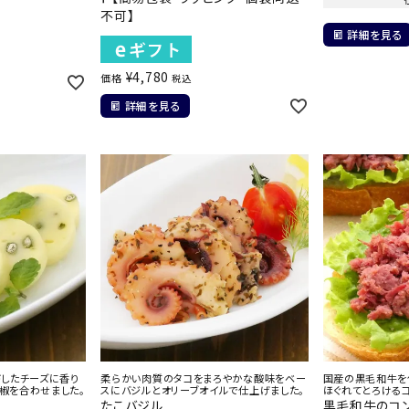
不可】
詳細を見る
¥
4,780
価格
税込
詳細を見る
ドしたチーズに香り
柔らかい肉質のタコをまろやかな酸味をベー
国産の黒毛和牛を
椒を合わせました。
スにバジルとオリーブオイルで仕上げました。
ほぐれてとろける
たこバジル
黒毛和牛のコ