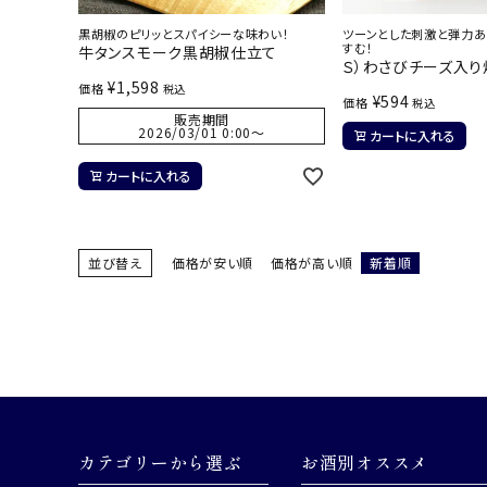
黒胡椒のピリッとスパイシーな味わい！
ツーンとした刺激と弾力
すむ！
牛タンスモーク黒胡椒仕立て
Ｓ）わさびチーズ入り
¥
1,598
価格
税込
¥
594
価格
税込
販売期間
2026/03/01 0:00
〜
カートに入れる
カートに入れる
並び替え
価格が安い順
価格が高い順
新着順
カテゴリーから選ぶ
お酒別オススメ