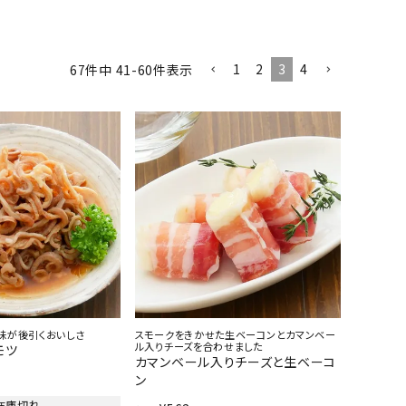
1
2
3
4
67
件中
41
-
60
件表示
味が後引くおいしさ
スモークをきかせた生ベーコンとカマンベー
ル入りチーズを合わせました
モツ
カマンベール入りチーズと生ベーコ
ン
在庫切れ