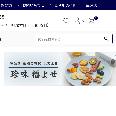
会員登録
お問い合わせ
ご利用ガイド
直営店
35
0
0～17:00（定休日 - 日曜・祝日）
search
覧
め
焼酎におすすめ
3,000円
3,001円～4,000円
すめ
梅酒におすすめ