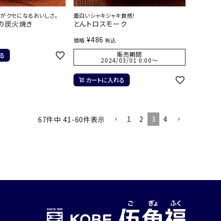
感がクセになるおいしさ。
面白いシャキシャキ食感！
の炭火焼き
とんトロスモーク
¥
486
価格
税込
販売期間
る
2024/03/01 0:00
〜
カートに入れる
1
2
3
4
67
件中
41
-
60
件表示