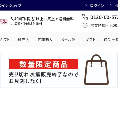
ラインショップ
ログイン
0120-00-57
5,400円(税込)以上お買上で送料無料
無料
北海道・沖縄は対象外
営業時間 - 9:0
ギフト
頒布会
定期購入
メール便
eギフト
商品一
ワインにおすすめ
日本酒におすす
肉製品
乳製品
かわきもの
0円
501円～1,000円
1,001円～2,000円
2,001円～
丸う
手提げ袋
,000円
5,001円～
チューハイにおすすめ
マッコリにおす