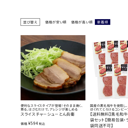
お酒別オススメ
価格別
並び替え
価格が安い順
価格が高い順
新着順
お問い合わせ
ご利用ガイド
直営店
便利なスライスタイプが登場！そのまま焼く、
国産の黒毛和牛を使用し
煮る、はさむだけで、アレンジが楽しめる
ほぐれてとろけるコンビー
スライスチャ－シュ－とん兵衛
【送料無料】黒毛和牛
袋セット【簡易包装・
¥
594
価格
税込
袋同送不可】