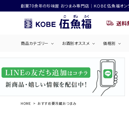
創業70余年の珍味屋 おつまみ専門店│ＫＯＢＥ伍魚福オン
送料
商品カテゴリー
お酒別オススメ
価格別
ビールにおすすめ
search
くぎ煮
海産物
～50
ACCOUNT MENU
ようこそ ゲスト 様
シリーズ
佃煮・ごはんのおとも
4,001円～5
ハイボールにおすすめ
HOME
おすすめ要冷蔵おつまみ
ログイン
会員登録
商品カテゴリー