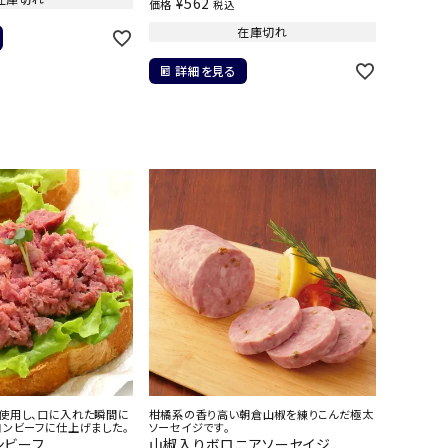
¥
562
価格
税込
在庫切れ
詳細を見る
使用し、口に入れた瞬間に
柑橘系の香り高い朝倉山椒を練りこんだ極太
コンビーフに仕上げました。
ソーセイジです。
ンビーフ
山椒入りボロニアソーセイジ