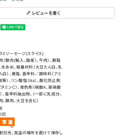
レビューを書く
ラミソーセージ(スライス)
肉（豚肉(輸入、国産）、牛肉）、豚脂
、水あめ、結着材料（大豆たん白、乳
ん白）、食塩、香辛料／調味料（アミ
酸等）、リン酸塩（Na）、酸化防止剤
ビタミンＣ）、発色剤（硝酸K、亜硝酸
a）、香辛料抽出物、（一部に乳成分、
肉、豚肉、大豆を含む）
8ｇ
20日
射日光、高温の場所を避けて保存し