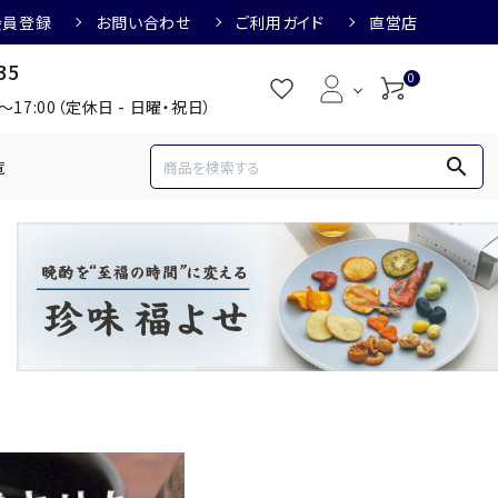
会員登録
お問い合わせ
ご利用ガイド
直営店
35
0
0～17:00（定休日 - 日曜・祝日）
search
覧
め
焼酎におすすめ
3,000円
3,001円～4,000円
すめ
梅酒におすすめ