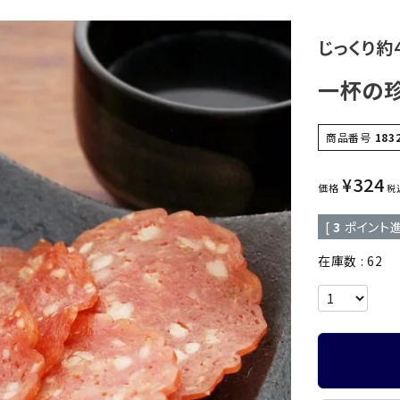
じっくり約
一杯の
商品番号
183
¥
324
価格
税
[
3
ポイント進
在庫数
62