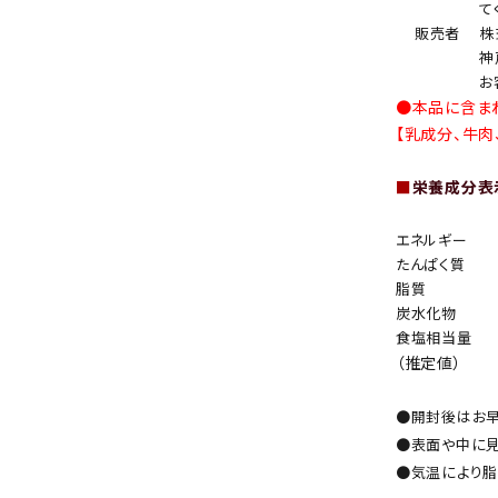
て
販売者
株
神
お
●本品に含ま
【乳成分、牛肉
■
栄養成分表示
エネルギー
たんぱく質
脂質
炭水化物
食塩相当量
（推定値）
●開封後はお早
●表面や中に見
●気温により脂