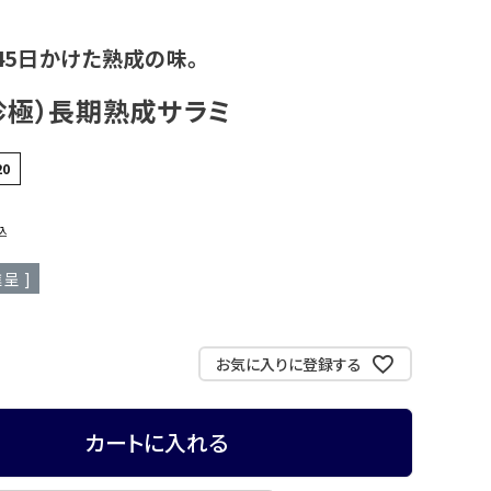
45日かけた熟成の味。
珍極）長期熟成サラミ
20
込
呈 ]
お気に入りに登録する
カートに入れる