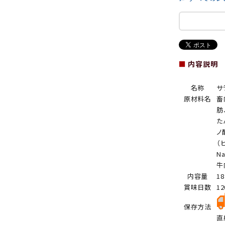
■
内容説明
名称
サ
原材料名
畜
肪
た
ノ
（
N
牛
内容量
1
賞味日数
1
保存方法
直