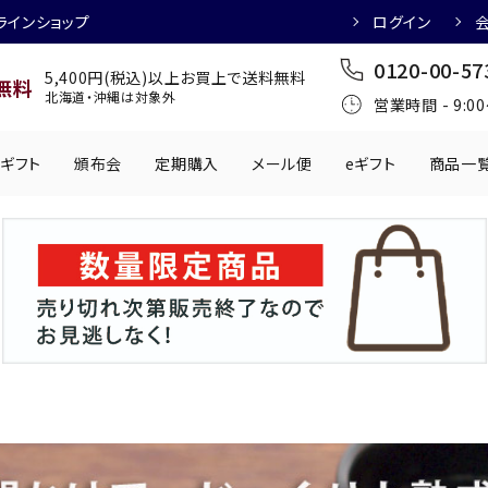
ラインショップ
ログイン
0120-00-57
5,400円(税込)以上お買上で送料無料
無料
北海道・沖縄は対象外
営業時間 - 9:0
ギフト
頒布会
定期購入
メール便
eギフト
商品一
ワインにおすすめ
日本酒におすす
肉製品
乳製品
かわきもの
0円
501円～1,000円
1,001円～2,000円
2,001円～
丸う
手提げ袋
,000円
5,001円～
チューハイにおすすめ
マッコリにおす