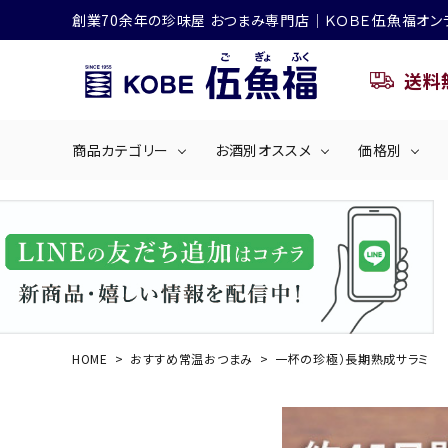
創業70余年の珍味屋 おつまみ専門店│ＫＯＢＥ伍魚福オン
送料
商品カテゴリー
お酒別オススメ
価格別
ビールにおすすめ
search
くぎ煮
海産物
～50
ACCOUNT MENU
ようこそ ゲスト 様
シリーズ
佃煮・ごはんのおとも
4,001円～5
ハイボールにおすすめ
HOME
おすすめ常温おつまみ
一杯の珍極）長期熟成サラミ
ログイン
会員登録
商品カテゴリー