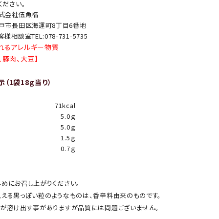
ください。
式会社伍魚福
戸市長田区海運町8丁目6番地
客様相談室TEL:078-731-5735
れるアレルギー物質
、豚肉、大豆】
（1袋18ｇ当り）
71kcal
5.0ｇ
5.0ｇ
1.5ｇ
0.7ｇ
めにお召し上がりください。
える黒っぽい粒のようなものは、香辛料由来のものです。
が溶け出す事がありますが品質には問題ございません。