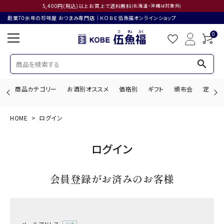
5,400円(税込)以上お買上で送料無料
(北海道・沖縄は対象外)
創業70余年の珍味屋 おつまみ専門店│ＫＯＢＥ伍魚福オンラインショップ
0
search
商品カテゴリー
お酒別オススメ
価格別
ギフト
頒布会
定期購
HOME
ログイン
search
ログイン
ACCOUNT MENU
会員登録がお済みのお客様
ようこそ ゲスト 様
ログイン
会員登録