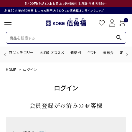
5,400円(税込)以上お買上で送料無料
(北海道・沖縄は対象外)
創業70余年の珍味屋 おつまみ専門店│ＫＯＢＥ伍魚福オンラインショップ
0
search
商品カテゴリー
お酒別オススメ
価格別
ギフト
頒布会
定期購
HOME
ログイン
search
ログイン
ACCOUNT MENU
会員登録がお済みのお客様
ようこそ ゲスト 様
ログイン
会員登録