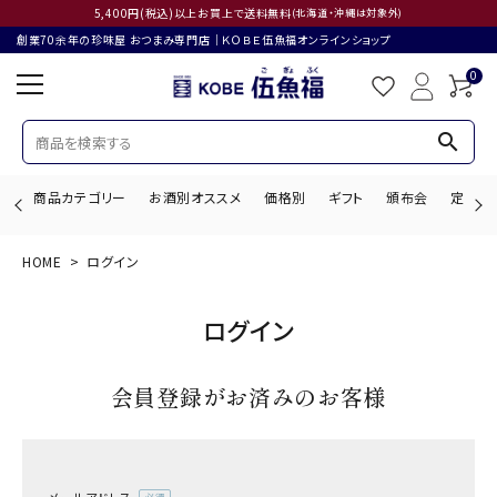
5,400円(税込)以上お買上で送料無料
(北海道・沖縄は対象外)
創業70余年の珍味屋 おつまみ専門店│ＫＯＢＥ伍魚福オンラインショップ
0
search
商品カテゴリー
お酒別オススメ
価格別
ギフト
頒布会
定期購
HOME
ログイン
search
ログイン
ACCOUNT MENU
会員登録がお済みのお客様
ようこそ ゲスト 様
ログイン
会員登録