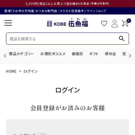
5,400円(税込)以上お買上で送料無料
(北海道・沖縄は対象外)
創業70余年の珍味屋 おつまみ専門店│ＫＯＢＥ伍魚福オンラインショップ
0
search
商品カテゴリー
お酒別オススメ
価格別
ギフト
頒布会
定期購
HOME
ログイン
search
ログイン
ACCOUNT MENU
会員登録がお済みのお客様
ようこそ ゲスト 様
ログイン
会員登録