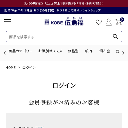
5,400円(税込)以上お買上で送料無料
(北海道・沖縄は対象外)
創業70余年の珍味屋 おつまみ専門店│ＫＯＢＥ伍魚福オンラインショップ
0
search
商品カテゴリー
お酒別オススメ
価格別
ギフト
頒布会
定期購
HOME
ログイン
search
ログイン
ACCOUNT MENU
会員登録がお済みのお客様
ようこそ ゲスト 様
ログイン
会員登録