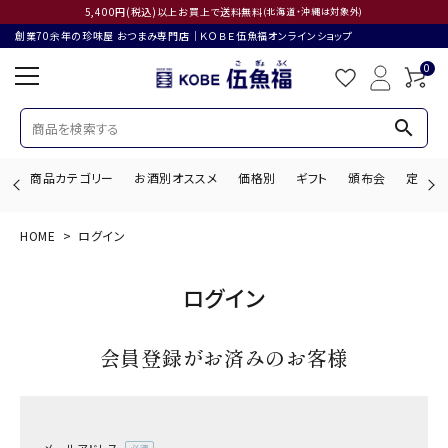
5,400円(税込)以上お買上で送料無料
(北海道・沖縄は対象外)
創業70余年の珍味屋 おつまみ専門店│ＫＯＢＥ伍魚福オンラインショップ
0
search
商品カテゴリー
お酒別オススメ
価格別
ギフト
頒布会
定期購
HOME
ログイン
search
ログイン
ACCOUNT MENU
会員登録がお済みのお客様
ようこそ ゲスト 様
ログイン
会員登録