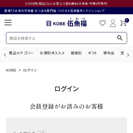
5,400円(税込)以上お買上で送料無料
(北海道・沖縄は対象外)
創業70余年の珍味屋 おつまみ専門店│ＫＯＢＥ伍魚福オンラインショップ
0
search
商品カテゴリー
お酒別オススメ
価格別
ギフト
頒布会
定期購
HOME
ログイン
search
ログイン
ACCOUNT MENU
会員登録がお済みのお客様
ようこそ ゲスト 様
ログイン
会員登録