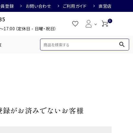
会員登録
お問い合わせ
ご利用ガイド
直営店
35
0
0～17:00（定休日 - 日曜・祝日）
search
覧
め
焼酎におすすめ
3,000円
3,001円～4,000円
すめ
梅酒におすすめ
登録がお済みでないお客様