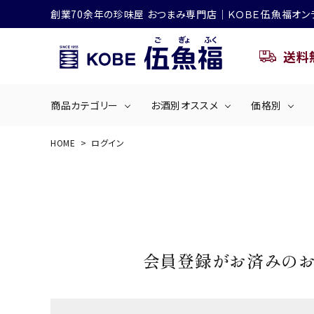
創業70余年の珍味屋 おつまみ専門店│ＫＯＢＥ伍魚福オン
送料
商品カテゴリー
お酒別オススメ
価格別
HOME
ログイン
ビールにおすすめ
search
くぎ煮
海産物
～50
ACCOUNT MENU
ようこそ ゲスト 様
シリーズ
佃煮・ごはんのおとも
4,001円～5
ハイボールにおすすめ
ログイン
会員登録
会員登録がお済みの
商品カテゴリー