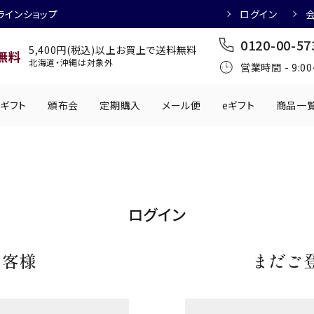
ラインショップ
ログイン
0120-00-57
5,400円(税込)以上お買上で送料無料
無料
北海道・沖縄は対象外
営業時間 - 9:0
ギフト
頒布会
定期購入
メール便
eギフト
商品一
ワインにおすすめ
日本酒におすす
肉製品
乳製品
かわきもの
0円
501円～1,000円
1,001円～2,000円
2,001円～
ログイン
丸う
手提げ袋
,000円
5,001円～
チューハイにおすすめ
マッコリにおす
お客様
まだご