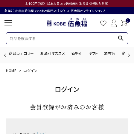
5,400円(税込)以上お買上で送料無料
(北海道・沖縄は対象外)
創業70余年の珍味屋 おつまみ専門店│ＫＯＢＥ伍魚福オンラインショップ
0
search
商品カテゴリー
お酒別オススメ
価格別
ギフト
頒布会
定期購
HOME
ログイン
search
ログイン
ACCOUNT MENU
会員登録がお済みのお客様
ようこそ ゲスト 様
ログイン
会員登録