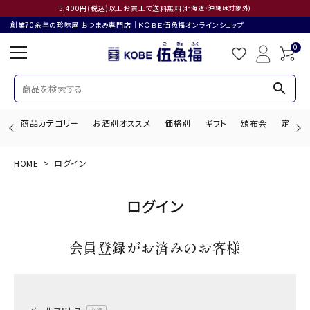
5,400円(税込)以上お買上で送料無料
(北海道・沖縄は対象外)
創業70余年の珍味屋 おつまみ専門店│ＫＯＢＥ伍魚福オンラインショップ
0
search
商品カテゴリー
お酒別オススメ
価格別
ギフト
頒布会
定期購
HOME
ログイン
search
ログイン
ACCOUNT MENU
会員登録がお済みのお客様
ようこそ ゲスト 様
ログイン
会員登録