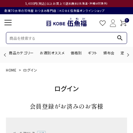
5,400円(税込)以上お買上で送料無料
(北海道・沖縄は対象外)
創業70余年の珍味屋 おつまみ専門店│ＫＯＢＥ伍魚福オンラインショップ
0
search
商品カテゴリー
お酒別オススメ
価格別
ギフト
頒布会
定期購
HOME
ログイン
search
ログイン
ACCOUNT MENU
会員登録がお済みのお客様
ようこそ ゲスト 様
ログイン
会員登録