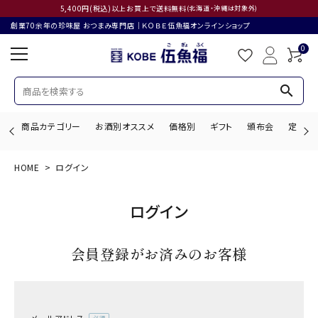
5,400円(税込)以上お買上で送料無料
(北海道・沖縄は対象外)
創業70余年の珍味屋 おつまみ専門店│ＫＯＢＥ伍魚福オンラインショップ
0
search
商品カテゴリー
お酒別オススメ
価格別
ギフト
頒布会
定期購
HOME
ログイン
search
ログイン
ACCOUNT MENU
会員登録がお済みのお客様
ようこそ ゲスト 様
ログイン
会員登録