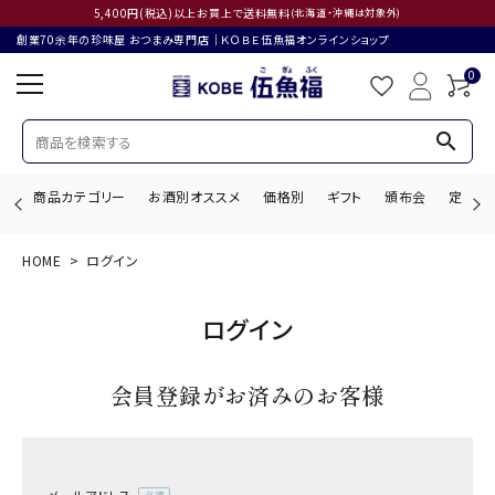
5,400円(税込)以上お買上で送料無料
(北海道・沖縄は対象外)
創業70余年の珍味屋 おつまみ専門店│ＫＯＢＥ伍魚福オンラインショップ
0
search
商品カテゴリー
お酒別オススメ
価格別
ギフト
頒布会
定期購
HOME
ログイン
search
ログイン
ACCOUNT MENU
会員登録がお済みのお客様
ようこそ ゲスト 様
ログイン
会員登録