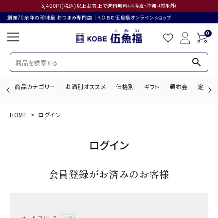
5,400円(税込)以上お買上で送料無料
(北海道・沖縄は対象外)
創業70余年の珍味屋 おつまみ専門店│ＫＯＢＥ伍魚福オンラインショップ
0
search
商品カテゴリー
お酒別オススメ
価格別
ギフト
頒布会
定期購
HOME
ログイン
search
ログイン
ACCOUNT MENU
会員登録がお済みのお客様
ようこそ ゲスト 様
ログイン
会員登録