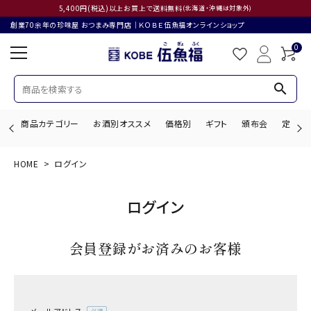
5,400円(税込)以上お買上で送料無料
(北海道・沖縄は対象外)
創業70余年の珍味屋 おつまみ専門店│ＫＯＢＥ伍魚福オンラインショップ
0
search
商品カテゴリー
お酒別オススメ
価格別
ギフト
頒布会
定期購
HOME
ログイン
search
ログイン
ACCOUNT MENU
会員登録がお済みのお客様
ようこそ ゲスト 様
ログイン
会員登録