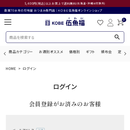
5,400円(税込)以上お買上で送料無料
(北海道・沖縄は対象外)
創業70余年の珍味屋 おつまみ専門店│ＫＯＢＥ伍魚福オンラインショップ
0
search
商品カテゴリー
お酒別オススメ
価格別
ギフト
頒布会
定期購
HOME
ログイン
search
ログイン
ACCOUNT MENU
会員登録がお済みのお客様
ようこそ ゲスト 様
ログイン
会員登録