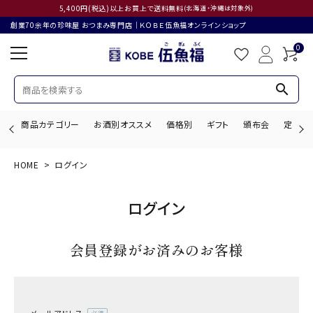
5,400円(税込)以上お買上で送料無料
(北海道・沖縄は対象外)
創業70余年の珍味屋 おつまみ専門店│ＫＯＢＥ伍魚福オンラインショップ
0
search
商品カテゴリー
お酒別オススメ
価格別
ギフト
頒布会
定期購
HOME
ログイン
search
ログイン
ACCOUNT MENU
会員登録がお済みのお客様
ようこそ ゲスト 様
ログイン
会員登録