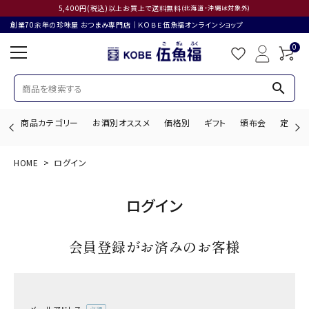
5,400円(税込)以上お買上で送料無料
(北海道・沖縄は対象外)
創業70余年の珍味屋 おつまみ専門店│ＫＯＢＥ伍魚福オンラインショップ
0
search
商品カテゴリー
お酒別オススメ
価格別
ギフト
頒布会
定期購
HOME
ログイン
search
ログイン
ACCOUNT MENU
会員登録がお済みのお客様
ようこそ ゲスト 様
ログイン
会員登録