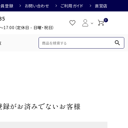
会員登録
お問い合わせ
ご利用ガイド
直営店
35
0
0～17:00（定休日 - 日曜・祝日）
search
覧
め
焼酎におすすめ
3,000円
3,001円～4,000円
すめ
梅酒におすすめ
登録がお済みでないお客様