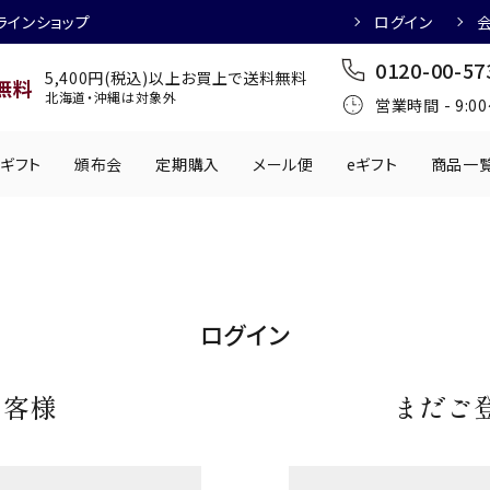
ラインショップ
ログイン
0120-00-57
5,400円(税込)以上お買上で送料無料
無料
北海道・沖縄は対象外
営業時間 - 9:0
ギフト
頒布会
定期購入
メール便
eギフト
商品一
ワインにおすすめ
日本酒におすす
肉製品
乳製品
かわきもの
0円
501円～1,000円
1,001円～2,000円
2,001円～
ログイン
丸う
手提げ袋
,000円
5,001円～
チューハイにおすすめ
マッコリにおす
お客様
まだご