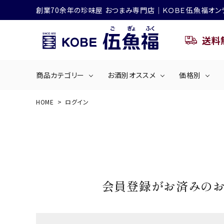
創業70余年の珍味屋 おつまみ専門店│ＫＯＢＥ伍魚福オン
送料
商品カテゴリー
お酒別オススメ
価格別
HOME
ログイン
ビールにおすすめ
search
くぎ煮
海産物
～50
ACCOUNT MENU
ようこそ ゲスト 様
シリーズ
佃煮・ごはんのおとも
4,001円～5
ハイボールにおすすめ
ログイン
会員登録
会員登録がお済みの
商品カテゴリー