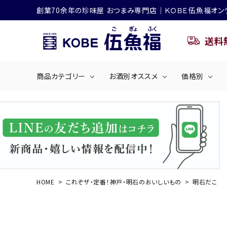
創業70余年の珍味屋 おつまみ専門店│ＫＯＢＥ伍魚福オン
送料
商品カテゴリー
お酒別オススメ
価格別
ビールにおすすめ
search
くぎ煮
海産物
～50
ACCOUNT MENU
ようこそ ゲスト 様
シリーズ
佃煮・ごはんのおとも
4,001円～5
ハイボールにおすすめ
HOME
これぞザ・定番！神戸・明石のおいしいもの
明石だこ
ログイン
会員登録
商品カテゴリー