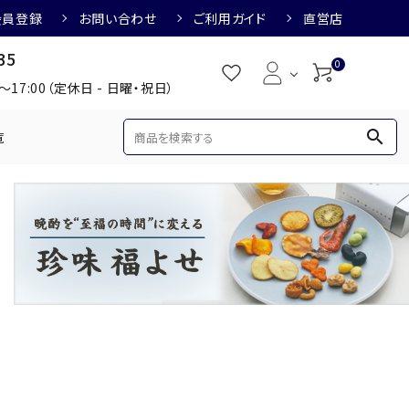
会員登録
お問い合わせ
ご利用ガイド
直営店
35
0
0～17:00（定休日 - 日曜・祝日）
search
覧
め
焼酎におすすめ
3,000円
3,001円～4,000円
すめ
梅酒におすすめ