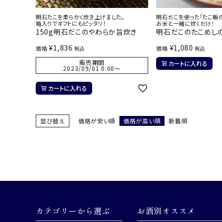
明石たこを柔らかく炊き上げました。
明石だこを使った「たこ飯の
箱入りでギフトにもピッタリ！
お米と一緒に炊くだけ！
150g明石だこのやわらか旨炊き
明石だこのたこめし
¥
1,836
¥
1,080
価格
価格
税込
税込
販売期間
カートに入れる
2023/09/01 0:00
〜
カートに入れる
並び替え
価格が安い順
価格が高い順
新着順
カテゴリーから選ぶ
お酒別オススメ