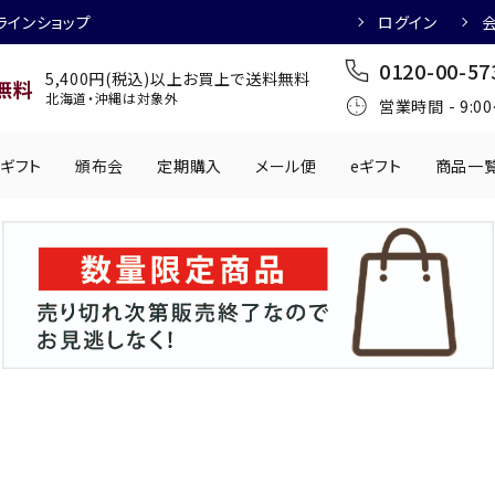
ラインショップ
ログイン
0120-00-57
5,400円(税込)以上お買上で送料無料
無料
北海道・沖縄は対象外
営業時間 - 9:0
ギフト
頒布会
定期購入
メール便
eギフト
商品一
ワインにおすすめ
日本酒におすす
肉製品
乳製品
かわきもの
0円
501円～1,000円
1,001円～2,000円
2,001円～
丸う
手提げ袋
,000円
5,001円～
チューハイにおすすめ
マッコリにおす