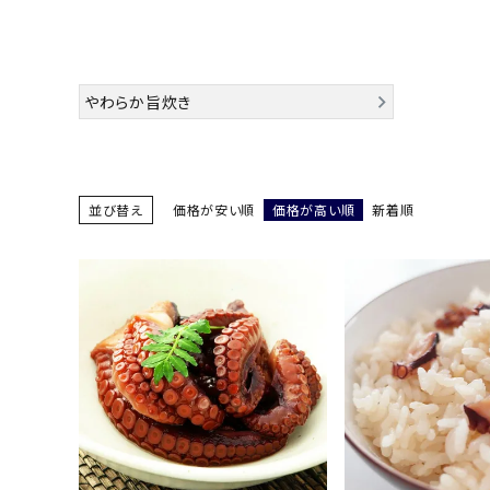
お酒別オススメ
価格別
やわらか旨炊き
お問い合わせ
ご利用ガイド
並び替え
価格が安い順
価格が高い順
新着順
直営店