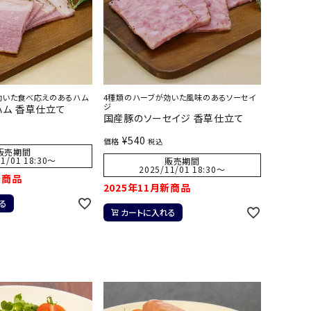
効いた食べ応えのあるハム
4種類のハーブが効いた風味のあるソーセイ
ジ
ム 香草仕立て
国産豚のソーセイジ 香草仕立て
¥
540
価格
税込
販売期間
1/01 18:30
〜
販売期間
2025/11/01 18:30
〜
新商品
2025年11月新商品
る
カートに入れる