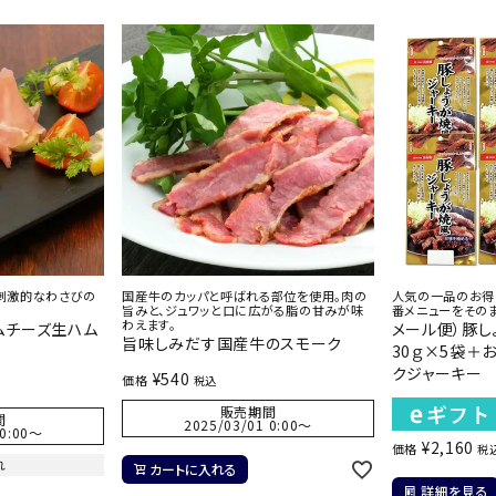
刺激的なわさびの
国産牛のカッパと呼ばれる部位を使用。肉の
人気の一品のお得
旨みと、ジュワッと口に広がる脂の甘みが味
番メニューをその
わえます。
ムチーズ生ハム
メール便）豚し
旨味しみだす国産牛のスモーク
30ｇ×5袋＋
クジャーキー
¥
540
価格
税込
販売期間
間
2025/03/01 0:00
〜
0:00
〜
¥
2,160
価格
税
れ
カートに入れる
詳細を見る