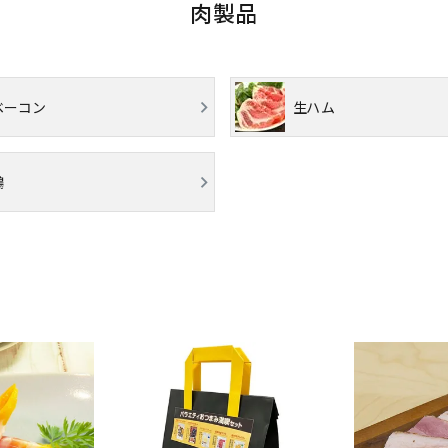
肉製品
ベーコン
生ハム
鶏