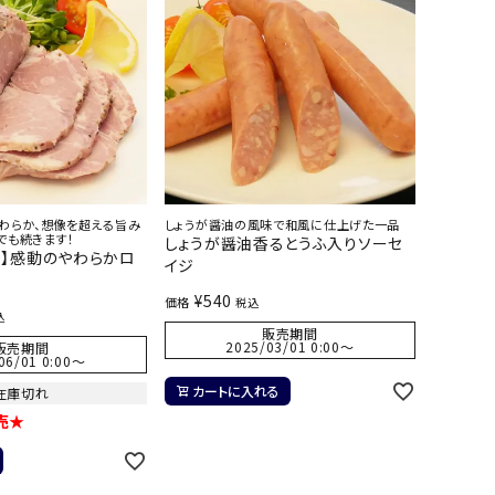
やわらか、想像を超える旨み
しょうが醤油の風味で和風に仕上げた一品
でも続きます！
しょうが醤油香るとうふ入りソーセ
売】感動のやわらかロ
イジ
¥
540
価格
税込
込
販売期間
2025/03/01 0:00
〜
販売期間
06/01 0:00
〜
カートに入れる
在庫切れ
売★