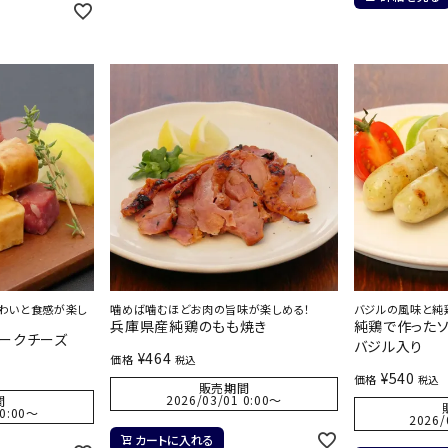
わいと食感が楽し
噛めば噛むほどお肉の旨味が楽しめる！
バジルの風味と純
兵庫県産純鶏のもも焼き
純鶏で作ったソ
モークチーズ
バジル入り
¥
464
価格
税込
¥
540
価格
税込
販売期間
2026/03/01 0:00
〜
間
0:00
〜
2026/
カートに入れる