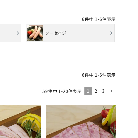
6
件中
1
-
6
件表示
ソーセイジ
6
件中
1
-
6
件表示
1
2
3
59
件中
1
-
20
件表示