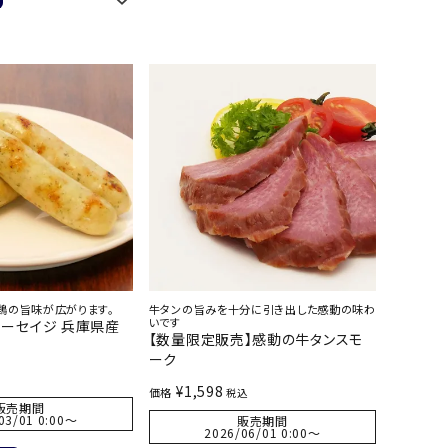
鶏の旨味が広がります。
牛タンの旨みを十分に引き出した感動の味わ
いです
ーセイジ 兵庫県産
【数量限定販売】感動の牛タンスモ
ーク
¥
1,598
価格
税込
販売期間
03/01 0:00
〜
販売期間
2026/06/01 0:00
〜