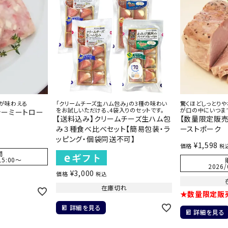
が味わえる
「クリームチーズ生ハム包み」の3種の味わい
驚くほどしっとり
をお試しいただける、4袋入りのセットです。
が口の中にいつま
シーミートロー
【送料込み】クリームチーズ生ハム包
【数量限定販
み３種食べ比べセット【簡易包装・ラ
ーストポーク
ッピング・個袋同送不可】
¥
1,598
価格
税
間
15:00
〜
2026/
¥
3,000
価格
税込
在庫切れ
★数量限定販
詳細を見る
詳細を見る