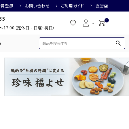
会員登録
お問い合わせ
ご利用ガイド
直営店
35
0
0～17:00（定休日 - 日曜・祝日）
search
覧
め
焼酎におすすめ
3,000円
3,001円～4,000円
すめ
梅酒におすすめ