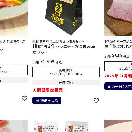
ッタの塩味のバラ
家飲みを盛り上げるおつまみセット
4種類のハーブが
【期間限定】 バラエティおつまみ満
国産豚のももハ
タ
喫セット
¥
540
価格
税込
¥
1,598
価格
税込
2025/1
間
販売期間
0:00
〜
2025/11/10 0:00
〜
2025年11月
れ
在庫切れ
カートに入れ
★期間限定販売
詳細を見る