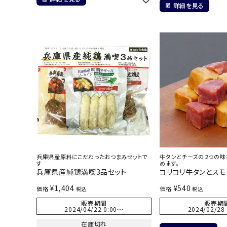
詳細を見る
兵庫県産原料にこだわったおつまみセットで
牛タンとチーズの２つの味
す
めます。
兵庫県産純鶏満喫3品セット
コリコリ牛タンとス
¥
1,404
¥
540
価格
価格
税込
税込
販売期間
販売期
2024/04/22 0:00
〜
2024/02/28 
在庫切れ