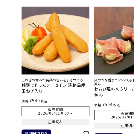
玉ねぎの甘みが純鶏の旨味を引き立てる
爽やかな香りとツンとくる
風味
純鶏で作ったソーセイジ 淡路島産
わさび風味のクリー
玉ねぎ入り
包み
¥
540
価格
税込
¥
594
価格
税込
販売期間
2026/03/01 0:00
〜
販売期
2025/03/01 
在庫切れ
在庫切
詳細を見る