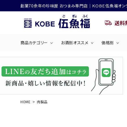
創業70余年の珍味屋 おつまみ専門店│ＫＯＢＥ伍魚福オン
送料
商品カテゴリー
お酒別オススメ
価格別
ビールにおすすめ
search
くぎ煮
海産物
～50
ACCOUNT MENU
ようこそ ゲスト 様
シリーズ
佃煮・ごはんのおとも
4,001円～5
ハイボールにおすすめ
HOME
肉製品
ログイン
会員登録
商品カテゴリー