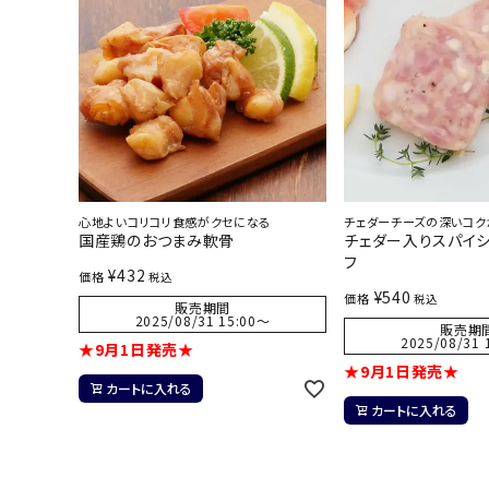
心地よいコリコリ食感がクセになる
チェダーチーズの深いコク
国産鶏のおつまみ軟骨
チェダー入りスパイ
フ
¥
432
価格
税込
¥
540
価格
税込
販売期間
2025/08/31 15:00
〜
販売期
2025/08/31 
★9月1日発売★
★9月1日発売★
カートに入れる
カートに入れる