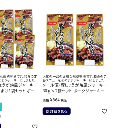
な規格登場です。和食の定
人気の一品のお得な規格登場です。和食の定
ままジャーキーにしました
番メニューをそのままジャーキーにしました
ょうが焼風ジャーキー
メール便）豚しょうが焼風ジャーキー
おまけ1袋セット ポー
30ｇ×2袋セット ポークジャーキー
¥
864
価格
税込
詳細を見る
込