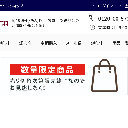
ラインショップ
ログイン
0120-00-57
5,400円(税込)以上お買上で送料無料
無料
北海道・沖縄は対象外
営業時間 - 9:0
ギフト
頒布会
定期購入
メール便
eギフト
商品一
ワインにおすすめ
日本酒におすす
肉製品
乳製品
かわきもの
0円
501円～1,000円
1,001円～2,000円
2,001円～
丸う
手提げ袋
,000円
5,001円～
チューハイにおすすめ
マッコリにおす