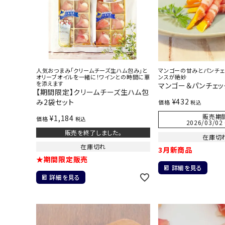
人気おつまみ「クリームチーズ生ハム包み」と
マンゴーの甘みとパンチェ
オリーブオイルを一緒に！ワインとの時間に華
ンスが絶妙
を添えます
マンゴー＆パンチェッ
【期間限定】クリームチーズ生ハム包
¥
432
み2袋セット
価格
税込
販売期
¥
1,184
価格
税込
2026/03/02 
販売を終了しました。
在庫切
在庫切れ
3月新商品
★期間限定販売
詳細を見る
詳細を見る