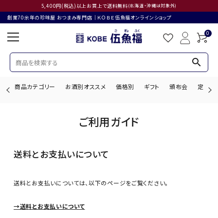
5,400円(税込)以上お買上で送料無料
(北海道・沖縄は対象外)
創業70余年の珍味屋 おつまみ専門店│ＫＯＢＥ伍魚福オンラインショップ
0
search
商品カテゴリー
お酒別オススメ
価格別
ギフト
頒布会
定期購
ご利用ガイド
search
送料とお支払いについて
ACCOUNT MENU
ようこそ ゲスト 様
送料とお支払いについては、以下のページをご覧ください。
ログイン
会員登録
→送料とお支払いについて