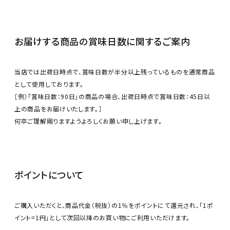
商品カテゴリー
お酒別オススメ
お届けする商品の賞味日数に関するご案内
価格別
当店では出荷日時点で、賞味日数が半分以上残っているものを通常商品
として使用しております。
お問い合わせ
［例）「賞味日数：90日」の商品の場合、出荷日時点で賞味日数：45日以
上の商品をお届けいたします。］
ご利用ガイド
何卒ご理解賜りますようよろしくお願い申し上げます。
直営店
ポイントについて
ご購入いただくと、商品代金（税抜）の1％をポイントにて還元され、「1ポ
イント=1円」として次回以降のお買い物にご利用いただけます。