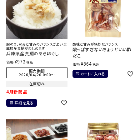
脂のり、旨みと甘みのバランスがよい兵
酸味と甘みが絶妙なバランス
庫県産真鯛が楽しめます
酸っぱすぎないちょうどいい酢
兵庫県産真鯛のあらほぐし
だこ
¥
972
価格
税込
¥
864
価格
税込
販売期間
カートに入れる
2026/04/20 0:00
〜
在庫切れ
4月新商品
詳細を見る