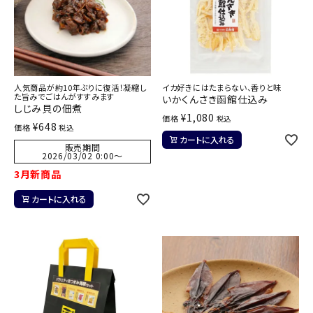
人気商品が約10年ぶりに復活！凝縮し
イカ好きにはたまらない、香りと味
た旨みでごはんがすすみます
いかくんさき函館仕込み
しじみ貝の佃煮
¥
1,080
価格
税込
¥
648
価格
税込
カートに入れる
販売期間
2026/03/02 0:00
〜
3月新商品
カートに入れる