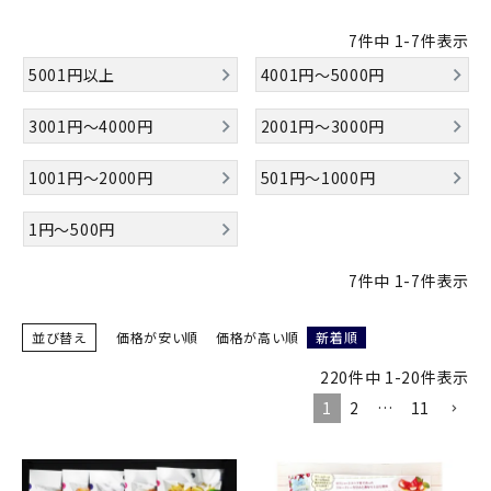
商品カテゴリー
7
件中
1
-
7
件表示
お酒別オススメ
5001円以上
4001円～5000円
3001円～4000円
2001円～3000円
価格別
1001円～2000円
501円～1000円
お問い合わせ
1円～500円
ご利用ガイド
7
件中
1
-
7
件表示
直営店
並び替え
価格が安い順
価格が高い順
新着順
220
件中
1
-
20
件表示
1
2
…
11