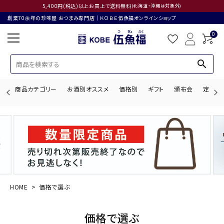
5,400円(税込)以上お買上で送料無料
(北海道・沖縄は対象外)
創業70余年の珍味屋 おつまみ専門店│ＫＯＢＥ伍魚福オンラインショップ
0
search
商品カテゴリー
お酒別オススメ
価格別
ギフト
頒布会
定期購
search
ACCOUNT MENU
ようこそ ゲスト 様
HOME
価格で選ぶ
ログイン
会員登録
価格で選ぶ