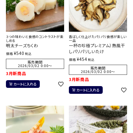
３つの味わいと食感のコントラストが楽
香ばしく仕上げたパリパリ食感が楽しい
しめる
一品
明太チーズちくわ
一杯の珍極プレミアム）熱風干
しパリパリしいたけ
¥
540
価格
税込
¥
454
価格
税込
販売期間
2026/03/02 0:00
〜
販売期間
2026/03/02 0:00
〜
3月新商品
3月新商品
カートに入れる
カートに入れる