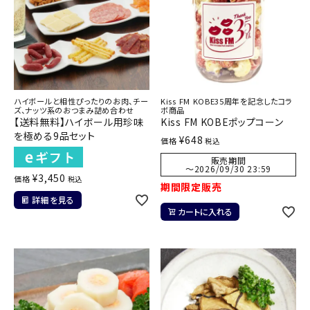
ハイボールと相性ぴったりのお肉、チー
Kiss FM KOBE35周年を記念したコラ
ズ、ナッツ系のおつまみ詰め合わせ
ボ商品
【送料無料】ハイボール用珍味
Kiss FM KOBEポップコーン
を極める9品セット
¥
648
価格
税込
販売期間
〜
2026/09/30 23:59
¥
3,450
価格
税込
期間限定販売
詳細を見る
カートに入れる