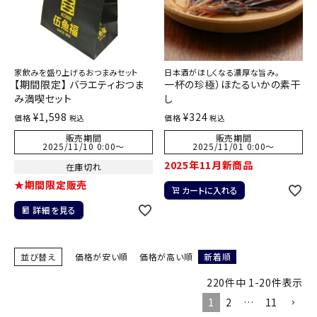
家飲みを盛り上げるおつまみセット
日本酒がほしくなる濃厚な旨み。
【期間限定】 バラエティおつま
一杯の珍極）ほたるいかの素干
み満喫セット
し
¥
1,598
¥
324
価格
価格
税込
税込
販売期間
販売期間
2025/11/10 0:00
〜
2025/11/01 0:00
〜
2025年11月新商品
在庫切れ
★期間限定販売
カートに入れる
詳細を見る
並び替え
価格が安い順
価格が高い順
新着順
220
件中
1
-
20
件表示
1
2
…
11