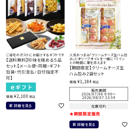
ご自宅のポストにお届けするギフトです
人気おつまみ「クリームチーズ生ハム包
み」とオリーブオイルを一緒に！ワイン
【送料無料】珍味を極める５品
との時間に華を添えます
セット【メール便・同梱・ギフト
【期間限定】クリームチーズ生
包装・代引支払・日付指定不
ハム包み2袋セット
可】
¥
1,184
価格
税込
販売期間
2026/07/06 0:00
〜
¥
2,100
価格
税込
2026/08/07 23:59
詳細を見る
在庫切れ
★期間限定販売
詳細を見る