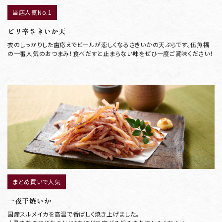
当店人気No.1
ピリ辛さきいか天
衣のしっかりした歯応えでビールが恋しくなるさきいかの天ぷらです。伍魚福
の一番人気のおつまみ！食べだすと止まらない味をぜひ一度ご賞味ください！
まとめ買いで人気
一夜干焼いか
国産スルメイカを高温で香ばしく焼き上げました。