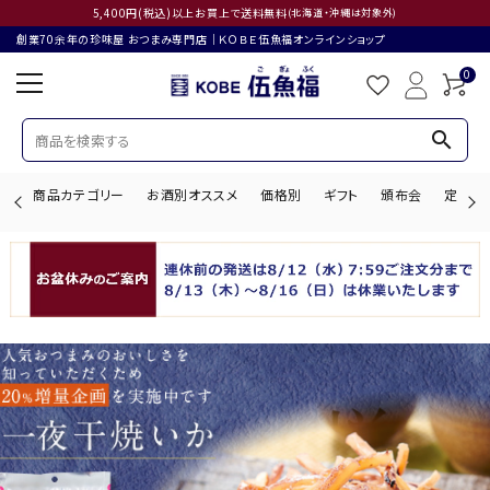
5,400円(税込)以上お買上で送料無料
(北海道・沖縄は対象外)
創業70余年の珍味屋 おつまみ専門店│ＫＯＢＥ伍魚福オンラインショップ
0
search
商品カテゴリー
お酒別オススメ
価格別
ギフト
頒布会
定期購
search
ACCOUNT MENU
ようこそ ゲスト 様
ログイン
会員登録