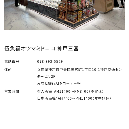
伍魚福オツマミドコロ 神戸三宮
電話番号
078-392-5529
住所
兵庫県神戸市中央区三宮町1丁目10-1神戸交通セン
タービル2F
みなと銀行ATMコーナー横
営業時間
有人販売：AM11：00～PM8：00（不定休）
自動販売機：AM7：00～PM11：00（年中無休）