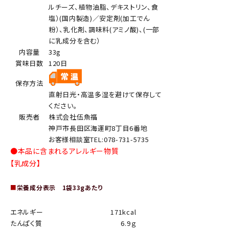
ルチーズ、植物油脂、デキストリン、食
塩）(国内製造)／安定剤(加工でん
粉）、乳化剤、調味料(アミノ酸)、(一部
に乳成分を含む）
内容量
33g
賞味日数
120日
保存方法
直射日光・高温多湿を避けて保存して
ください。
販売者
株式会社伍魚福
神戸市長田区海運町8丁目6番地
お客様相談室TEL:078-731-5735
●本品に含まれるアレルギー物質
【乳成分】
■
栄養成分表示 1袋33gあたり
エネルギー
171kcal
たんぱく質
6.9ｇ