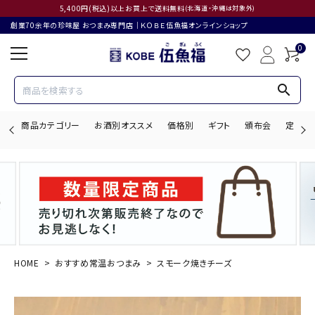
5,400円(税込)以上お買上で送料無料
(北海道・沖縄は対象外)
創業70余年の珍味屋 おつまみ専門店│ＫＯＢＥ伍魚福オンラインショップ
0
search
商品カテゴリー
お酒別オススメ
価格別
ギフト
頒布会
定期購
search
ACCOUNT MENU
ようこそ ゲスト 様
HOME
おすすめ常温おつまみ
スモーク焼きチーズ
ログイン
会員登録