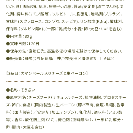
いか、食用卵殻粉、食塩、唐辛子、砂糖、醤油/安定剤(加工でん粉)、乳
化剤、調味料(アミノ酸等)、ソルビトール、膨張剤、増粘剤(プルラン)、
甘味料(スクラロース、カンゾウ、ステビア)、リン酸塩(K,Na)、酸味料、
保存料（ソルビン酸K)、(一部に乳成分・小麦・卵・大豆・いかを含む）
●内容量：80ｇ
●賞味日数：120日
●保存方法：直射日光、高温多湿の場所を避けて保存してください。
●販売者：株式会社伍魚福 神戸市長田区海運町8丁目6番地
【3品目：カマンベール入りチーズと生ベーコン】
●名称：そうざい
●原材料名：チーズフード（ナチュラルチーズ、植物油脂、プロセスチー
ズ、卵白、食塩）（国内製造）、生ベーコン（豚バラ肉、食塩、砂糖、香辛
料）（国内製造）／安定剤（加工デンプン）、乳化剤、調味料（アミノ酸
等）、香料、酸化防止剤（V.C）、発色剤（亜硝酸Na）、（一部に乳成分・
卵・豚肉・大豆を含む）