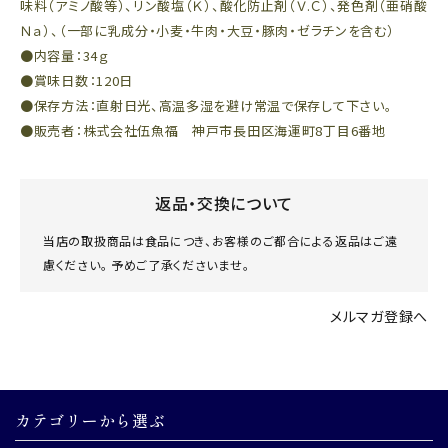
味料（アミノ酸等）、リン酸塩（Ｋ）、酸化防止剤（Ｖ.Ｃ）、発色剤（亜硝酸
Ｎａ）、（一部に乳成分・小麦・牛肉・大豆・豚肉・ゼラチンを含む）
●内容量：34ｇ
●賞味日数：120日
●保存方法：直射日光、高温多湿を避け常温で保存して下さい。
●販売者：株式会社伍魚福 神戸市長田区海運町8丁目6番地
返品・交換について
当店の取扱商品は食品につき、お客様のご都合による返品はご遠
慮ください。 予めご了承くださいませ。
メルマガ登録へ
カテゴリーから選ぶ