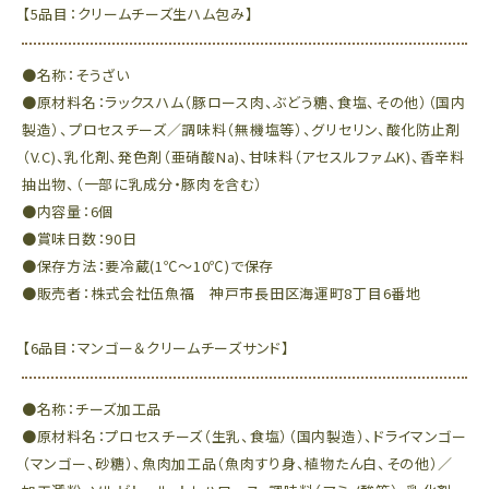
【5品目：クリームチーズ生ハム包み】
●名称：そうざい
●原材料名：ラックスハム（豚ロース肉、ぶどう糖、食塩、その他）（国内
製造）、プロセスチーズ／調味料（無機塩等）、グリセリン、酸化防止剤
（V.C)、乳化剤、発色剤（亜硝酸Na)、甘味料（アセスルファムK)、香辛料
抽出物、（一部に乳成分・豚肉を含む）
●内容量：6個
●賞味日数：90日
●保存方法：要冷蔵(1℃～10℃)で保存
●販売者：株式会社伍魚福 神戸市長田区海運町8丁目6番地
【6品目：マンゴー＆クリームチーズサンド】
●名称：チーズ加工品
●原材料名：プロセスチーズ（生乳、食塩）（国内製造）、ドライマンゴー
（マンゴー、砂糖）、魚肉加工品（魚肉すり身、植物たん白、その他）／