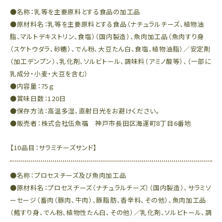
●名称：乳等を主要原料とする食品の加工品
●原材料名：乳等を主要原料とする食品（ナチュラルチーズ、植物油
脂、マルトデキストリン、食塩）（国内製造）、魚肉加工品（魚肉すり身
（スケトウダラ、砂糖）、でん粉、大豆たん白、食塩、植物油脂）／安定剤
（加工デンプン）、乳化剤、ソルビトール、調味料（アミノ酸等）、（一部に
乳成分・小麦・大豆を含む）
●内容量：75ｇ
●賞味日数：120日
●保存方法：高温多湿、直射日光をお避けください。
●販売者：株式会社伍魚福 神戸市長田区海運町8丁目6番地
【10品目：サラミチーズサンド】
●名称：プロセスチーズ及び魚肉加工品
●原材料名：プロセスチーズ（ナチュラルチーズ）（国内製造）、サラミソ
ーセージ（畜肉（豚肉、牛肉）、豚脂肪、香辛料、その他）、魚肉加工品
（鱈すり身、でん粉、植物性たん白、その他）／乳化剤、ソルビトール、調