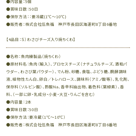
●内容量：5個
●賞味日数：50日
●保存方法：：要冷蔵(1℃～10℃)
●販売者：株式会社伍魚福 神戸市長田区海運町8丁目6番地
【4品目：Ｓ）わさびチーズ入り焼ちくわ】
●名称：魚肉練製品（焼ちくわ）
●原材料名：魚肉（輸入）、プロセスチーズ（ナチュラルチーズ、酒粕パ
ウダー、わさび葉パウダー）、でん粉、砂糖、食塩、ぶどう糖、醗酵調味
液、植物性たん白、卵白／トレハロース、調味料（アミノ酸等）、乳化剤、
保存料（ソルビン酸）、酢酸Na、香辛料抽出物、着色料（葉緑素）、香
料、（一部に卵・乳成分・小麦・大豆・りんごを含む）
●内容量：2本
●賞味日数：50日
●保存方法：要冷蔵（1℃～10℃）
●販売者：株式会社伍魚福 神戸市長田区海運町8丁目6番地