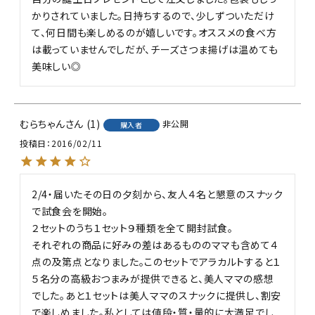
かりされていました。日持ちするので、少しずついただけ
て、何日間も楽しめるのが嬉しいです。オススメの食べ方
は載っていませんでしだが、チーズさつま揚げは温めても
美味しい◎
むらちゃん
1
非公開
購入者
投稿日
2016/02/11
2/4・届いたその日の夕刻から、友人４名と懇意のスナック
で試食会を開始。

２セットのうち１セット９種類を全て開封試食。

それぞれの商品に好みの差はあるもののママも含めて４
点の及第点となりました。このセットでアラカルトすると１
５名分の高級おつまみが提供できると、美人ママの感想
でした。あと１セットは美人ママのスナックに提供し、割安
で楽しめました。私としては値段・質・量的に大満足でし