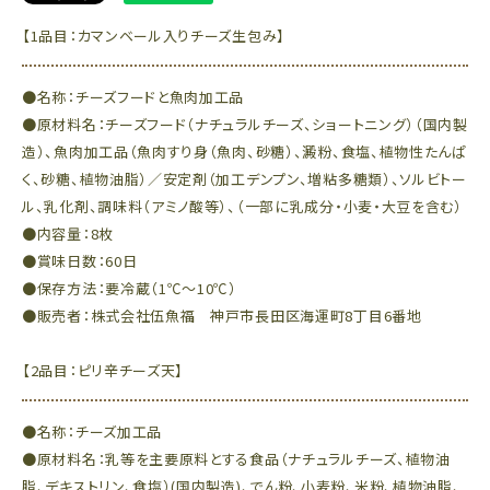
【1品目：カマンベール入りチーズ生包み】
●名称：チーズフードと魚肉加工品
●原材料名：チーズフード（ナチュラルチーズ、ショートニング）（国内製
造）、魚肉加工品（魚肉すり身（魚肉、砂糖）、澱粉、食塩、植物性たんぱ
く、砂糖、植物油脂）／安定剤（加工デンプン、増粘多糖類）、ソルビトー
ル、乳化剤、調味料（アミノ酸等）、（一部に乳成分・小麦・大豆を含む）
●内容量：8枚
●賞味日数：60日
●保存方法：要冷蔵（1℃～10℃）
●販売者：株式会社伍魚福 神戸市長田区海運町8丁目6番地
【2品目：ピリ辛チーズ天】
●名称：チーズ加工品
●原材料名：乳等を主要原料とする食品（ナチュラルチーズ、植物油
脂、デキストリン、食塩）(国内製造)、でん粉、小麦粉、米粉、植物油脂、