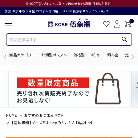
5,400円(税込)以上お買上で送料無料
(北海道・沖縄は対象外)
創業70余年の珍味屋 おつまみ専門店│ＫＯＢＥ伍魚福オンラインショップ
0
search
商品カテゴリー
お酒別オススメ
価格別
ギフト
頒布会
定期購
search
ACCOUNT MENU
ようこそ ゲスト 様
HOME
おすすめおつまみギフト
【送料無料】チーズ系おつまみとことん10品セット
ログイン
会員登録