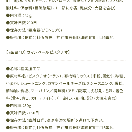
加工澱粉、ソルビトール、トレハロース、調味料（アミノ酸等）、乳化剤、
酸味料、保存料（亜硫酸塩）、（一部に小麦・乳成分・大豆を含む）
●内容量：45ｇ
●賞味日数：90日
●保存方法：要冷蔵(1℃～10℃)
●販売者：株式会社伍魚福 神戸市長田区海運町8丁目6番地
【7品目：Ｄ）カマンベールピスタチオ】
●名称：種実加工品
●原材料名：ピスタチオ（イラン）、寒梅粉ミックス（米粉、澱粉）、砂糖、
小麦粉、ショートニング、カマンベールチーズ風味シーズニング、澱粉、
植物油、食塩、マーガリン／調味料（アミノ酸等）、膨脹剤、香料、着色
料（黄４、青１、カロチノイド）、（一部に小麦・乳成分・大豆を含む）
●内容量：30g
●賞味日数：150日
●保存方法：直射日光、高温多湿の場所を避けて下さい。
●販売者：株式会社伍魚福 神戸市長田区海運町8丁目6番地