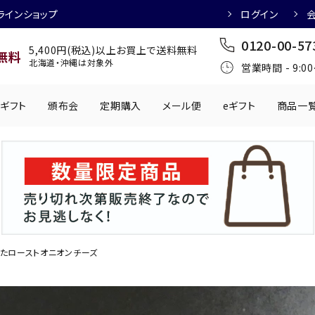
ラインショップ
ログイン
0120-00-57
5,400円(税込)以上お買上で送料無料
無料
北海道・沖縄は対象外
営業時間 - 9:0
ギフト
頒布会
定期購入
メール便
eギフト
商品一
ワインにおすすめ
日本酒におすす
肉製品
乳製品
かわきもの
0円
501円～1,000円
1,001円～2,000円
2,001円～
丸う
手提げ袋
,000円
5,001円～
チューハイにおすすめ
マッコリにおす
たローストオニオンチーズ