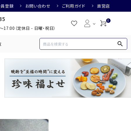
会員登録
お問い合わせ
ご利用ガイド
直営店
35
0
0～17:00（定休日 - 日曜・祝日）
search
覧
め
焼酎におすすめ
3,000円
3,001円～4,000円
すめ
梅酒におすすめ