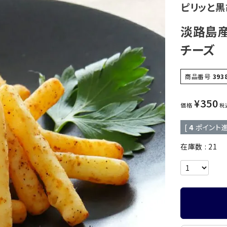
ピリッと黒
淡路島
チーズ
商品番号
393
¥
350
価格
税
[
4
ポイント進
在庫数
21