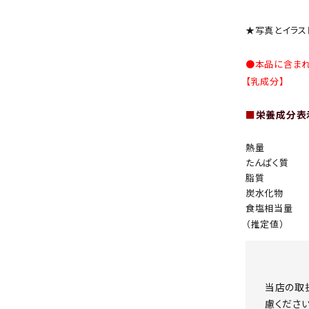
★写真とイラス
●本品に含ま
【乳成分】
■
栄養成分表示
熱量
たんぱく質
脂質
炭水化物
食塩相当量
（推定値）
当店の取
慮ください