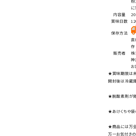
粉
に
内容量
2
賞味日数
1
保存方法
直
存
販売者
株
神
お
★賞味期限は未
開封後は冷蔵庫
★脱酸素剤が発
★あけくちや袋
★商品には万全
万一お気付きの