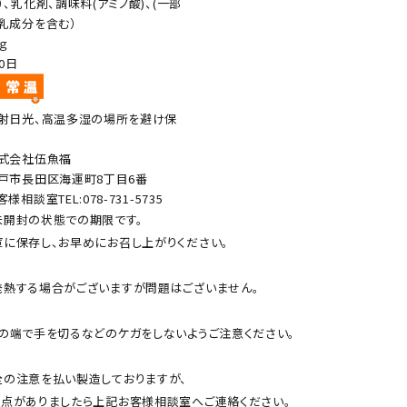
）、乳化剤、調味料(アミノ酸)、(一部
乳成分を含む）
0ｇ
20日
射日光、高温多湿の場所を避け保
式会社伍魚福
戸市長田区海運町8丁目6番
客様相談室TEL:078-731-5735
開封の状態での期限です。
に保存し、お早めにお召し上がりください。
熱する場合がございますが問題はございません。
の端で手を切るなどのケガをしないようご注意ください。
の注意を払い製造しておりますが、
点がありましたら上記お客様相談室へご連絡ください。