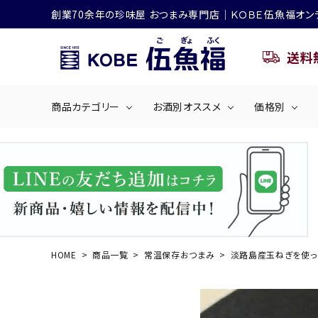
創業70余年の珍味屋 おつまみ専門店│ＫＯＢＥ伍魚福オン
送料
商品カテゴリー
お酒別オススメ
価格別
ビールにおすすめ
search
くぎ煮
海産物
～50
ACCOUNT MENU
ようこそ ゲスト 様
シリーズ
佃煮・ごはんのおとも
4,001円～5
ハイボールにおすすめ
HOME
商品一覧
常温保存おつまみ
淡路島産玉ねぎを使っ
ログイン
会員登録
商品カテゴリー