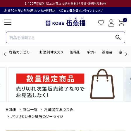
5,400円(税込)以上お買上で送料無料
(北海道・沖縄は対象外)
創業70余年の珍味屋 おつまみ専門店│ＫＯＢＥ伍魚福オンラインショップ
0
search
商品カテゴリー
お酒別オススメ
価格別
ギフト
頒布会
定期購
search
ACCOUNT MENU
ようこそ ゲスト 様
HOME
商品一覧
冷蔵保存おつまみ
パセリとレモン風味のソーセイジ
ログイン
会員登録