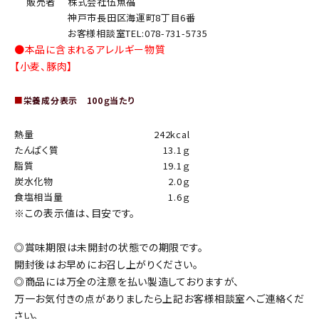
販売者
株式会社伍魚福
神戸市長田区海運町8丁目6番
お客様相談室TEL:078-731-5735
●本品に含まれるアレルギー物質
【小麦、豚肉】
■
栄養成分表示 100ｇ当たり
熱量
242kcal
たんぱく質
13.1ｇ
脂質
19.1ｇ
炭水化物
2.0ｇ
食塩相当量
1.6ｇ
※この表示値は、目安です。
◎賞味期限は未開封の状態での期限です。
開封後はお早めにお召し上がりください。
◎商品には万全の注意を払い製造しておりますが、
万一お気付きの点がありましたら上記お客様相談室へご連絡くだ
さい。