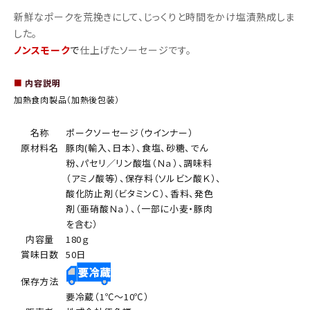
新鮮なポークを荒挽きにして、じっくりと時間をかけ塩漬熟成しま
した。
ノンスモーク
で
仕上げたソーセージです。
■
内容説明
加熱食肉製品（加熱後包装）
名称
ポークソーセージ（ウインナー）
原材料名
豚肉(輸入、日本）、食塩、砂糖、でん
粉、パセリ／リン酸塩（Ｎａ）、調味料
（アミノ酸等）、保存料（ソルビン酸Ｋ）、
酸化防止剤（ビタミンＣ）、香料、発色
剤（亜硝酸Ｎａ）、（一部に小麦・豚肉
を含む）
内容量
180ｇ
賞味日数
50日
保存方法
要冷蔵（1℃～10℃）