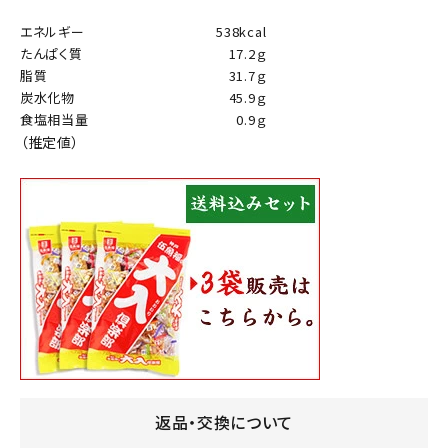
エネルギー
538kcal
たんぱく質
17.2ｇ
脂質
31.7ｇ
炭水化物
45.9ｇ
食塩相当量
0.9ｇ
（推定値）
返品・交換について