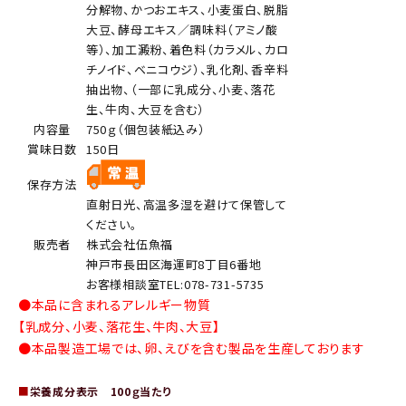
分解物、かつおエキス、小麦蛋白、脱脂
大豆、酵母エキス／調味料（アミノ酸
等）、加工澱粉、着色料（カラメル、カロ
チノイド、ベニコウジ）、乳化剤、香辛料
抽出物、（一部に乳成分、小麦、落花
生、牛肉、大豆を含む）
内容量
750ｇ（個包装紙込み）
賞味日数
150日
保存方法
直射日光、高温多湿を避けて保管して
ください。
販売者
株式会社伍魚福
神戸市長田区海運町8丁目6番地
お客様相談室TEL:078-731-5735
●本品に含まれるアレルギー物質
【乳成分、小麦、落花生、牛肉、大豆】
●本品製造工場では、卵、えびを含む製品を生産しております
■
栄養成分表示 100ｇ当たり