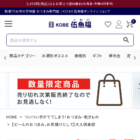
5,400円(税込)以上お買上で送料無料
(北海道・沖縄は対象外)
創業70余年の珍味屋 おつまみ専門店│ＫＯＢＥ伍魚福オンラインショップ
0
search
商品カテゴリー
お酒別オススメ
価格別
ギフト
頒布会
定期購
search
ACCOUNT MENU
ようこそ ゲスト 様
HOME
ついつい手がでてしまう！おつまみ・乾きもの
【ビールのおつまみ、お茶請けとして】大入倶楽部
ログイン
会員登録