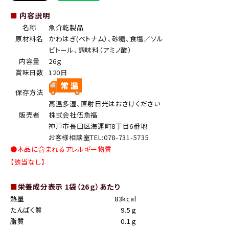
■
内容説明
名称
魚介乾製品
原材料名
かわはぎ(ベトナム）、砂糖、食塩／ソル
ビトール、調味料（アミノ酸）
内容量
26ｇ
賞味日数
120日
保存方法
高温多湿、直射日光はおさけください
販売者
株式会社伍魚福
神戸市長田区海運町8丁目6番地
お客様相談室TEL:078-731-5735
●本品に含まれるアレルギー物質
【該当なし】
■
栄養成分表示 1袋（26ｇ）あたり
熱量
83kcal
たんぱく質
9.5ｇ
脂質
0.1ｇ