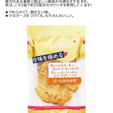
弾力のある食感と香ばしい風味がお酒をすすめます。
商品カテゴリー
実は、この1袋で約20尾分のカワハギを使用しています！
★やわらかくて、飽きない味。
★マヨネーズをつけても、もちろんおいしい。
お酒別オススメ
価格別
お問い合わせ
ご利用ガイド
直営店