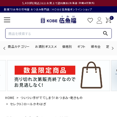
5,400円(税込)以上お買上で送料無料
(北海道・沖縄は対象外)
創業70余年の珍味屋 おつまみ専門店│ＫＯＢＥ伍魚福オンラインショップ
0
search
商品カテゴリー
お酒別オススメ
価格別
ギフト
頒布会
定期購
search
ACCOUNT MENU
ようこそ ゲスト 様
HOME
ついつい手がでてしまう！おつまみ・乾きもの
セレクト）ロールかわはぎ
ログイン
会員登録