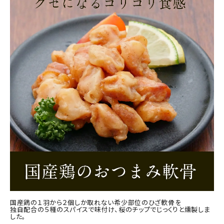
商品カテゴリー
お酒別オススメ
価格別
お問い合わせ
ご利用ガイド
直営店
国産鶏の１羽から２個しか取れない希少部位のひざ軟骨を
独自配合の５種のスパイスで味付け、桜のチップでじっくりと燻製しま
した。