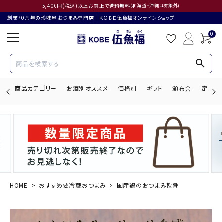
5,400円(税込)以上お買上で送料無料
(北海道・沖縄は対象外)
創業70余年の珍味屋 おつまみ専門店│ＫＯＢＥ伍魚福オンラインショップ
0
search
商品カテゴリー
お酒別オススメ
価格別
ギフト
頒布会
定期購
search
ACCOUNT MENU
ようこそ ゲスト 様
HOME
おすすめ要冷蔵おつまみ
国産鶏のおつまみ軟骨
ログイン
会員登録