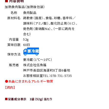
■
内容説明
加熱食肉製品（加熱後包装）
名称
食肉製品
原材料名
鶏軟骨（国産）、食塩、砂糖、香辛料／
調味料（アミノ酸）、酸化防止剤（V.C）、
発色剤（亜硝酸Na）、（一部に鶏肉を
含む）
内容量
52g
賞味日数
60日
保存方法
要冷蔵（1℃～10℃）
販売者
株式会社伍魚福
神戸市長田区海運町8丁目6番地
お客様相談室TEL：078-731-5735
●本品に含まれるアレルギー物質
【鶏肉】
■
栄養成分表示 1袋（52g）当たり