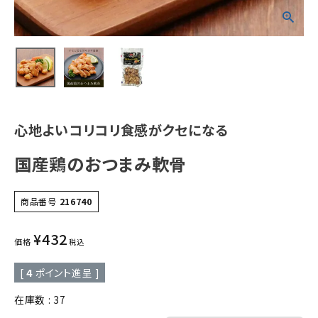
心地よいコリコリ食感がクセになる
国産鶏のおつまみ軟骨
商品番号
216740
¥
432
価格
税込
[
4
ポイント進呈 ]
在庫数
37