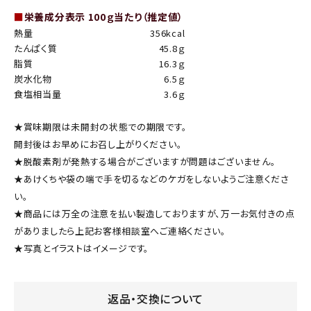
■
栄養成分表示 100ｇ当たり（推定値）
熱量
356kcal
たんぱく質
45.8ｇ
脂質
16.3ｇ
炭水化物
6.5ｇ
食塩相当量
3.6ｇ
★賞味期限は未開封の状態での期限です。
開封後はお早めにお召し上がりください。
★脱酸素剤が発熱する場合がございますが問題はございません。
★あけくちや袋の端で手を切るなどのケガをしないようご注意くださ
い。
★商品には万全の注意を払い製造しておりますが、万一お気付きの点
がありましたら上記お客様相談室へご連絡ください。
★写真とイラストはイメージです。
返品・交換について