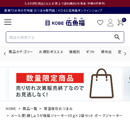
5,400円(税込)以上お買上で送料無料
(北海道・沖縄は対象外)
創業70余年の珍味屋 おつまみ専門店│ＫＯＢＥ伍魚福オンラインショップ
0
search
商品カテゴリー
お酒別オススメ
価格別
ギフト
頒布会
定期購
search
ACCOUNT MENU
ようこそ ゲスト 様
HOME
商品一覧
常温保存おつまみ
メール便）豚しょうが焼風ジャーキー30ｇ×2袋セット ポークジャーキー
ログイン
会員登録