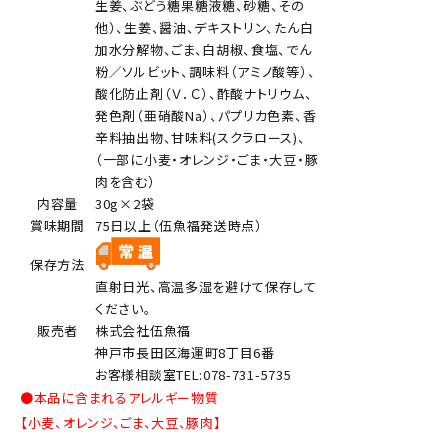
生姜、ぶどう糖果糖液糖、砂糖、その
他）、生姜、醤油、デキストリン、たん白
加水分解物、ごま、白胡椒、食塩、でん
粉／ソルビット、調味料（アミノ酸等）、
酸化防止剤（Ｖ．Ｃ）、酢酸ナトリウム、
発色剤（亜硝酸Na）、パプリカ色素、香
辛料抽出物、甘味料(スクラロース)、
（一部に小麦・オレンジ・ごま・大豆・豚
肉を含む）
内容量
30g×2袋
賞味期間
75日以上（伍魚福発送時点）
保存方法
直射日光、高温多湿を避けて保存して
ください。
販売者
株式会社伍魚福
神戸市長田区海運町8丁目6番
お客様相談室TEL:078-731-5735
●本品に含まれるアレルギー物質
【小麦、オレンジ、ごま、大豆、豚肉】