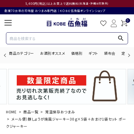
5,400円(税込)以上お買上で送料無料
(北海道・沖縄は対象外)
創業70余年の珍味屋 おつまみ専門店│ＫＯＢＥ伍魚福オンラインショップ
0
search
商品カテゴリー
お酒別オススメ
価格別
ギフト
頒布会
定期購
search
ACCOUNT MENU
ようこそ ゲスト 様
HOME
商品一覧
常温保存おつまみ
メール便）豚しょうが焼風ジャーキー30ｇ×5袋＋おまけ1袋セット ポー
ログイン
会員登録
クジャーキー