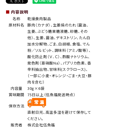
■
内容説明
名称
乾燥食肉製品
原材料名
豚肉（カナダ）、生姜焼のたれ（醤油、
生姜、ぶどう糖果糖液糖、砂糖、その
他）、生姜、醤油、デキストリン、たん白
加水分解物、ごま、白胡椒、食塩、でん
粉／ソルビット、調味料（アミノ酸等）、
酸化防止剤（Ｖ．Ｃ）、酢酸ナトリウム、
発色剤（亜硝酸Na）、パプリカ色素、香
辛料抽出物、甘味料(スクラロース)、
（一部に小麦・オレンジ・ごま・大豆・豚
肉を含む）
内容量
30g×6袋
賞味期間
75日以上（伍魚福発送時点）
保存方法
直射日光、高温多湿を避けて保存して
ください。
販売者
株式会社伍魚福