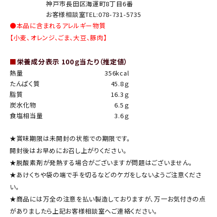
神戸市長田区海運町8丁目6番
お客様相談室TEL:078-731-5735
●本品に含まれるアレルギー物質
【小麦、オレンジ、ごま、大豆、豚肉】
■
栄養成分表示 100ｇ当たり（推定値）
熱量
356kcal
たんぱく質
45.8ｇ
脂質
16.3ｇ
炭水化物
6.5ｇ
食塩相当量
3.6ｇ
★賞味期限は未開封の状態での期限です。
開封後はお早めにお召し上がりください。
★脱酸素剤が発熱する場合がございますが問題はございません。
★あけくちや袋の端で手を切るなどのケガをしないようご注意くださ
い。
★商品には万全の注意を払い製造しておりますが、万一お気付きの点
がありましたら上記お客様相談室へご連絡ください。